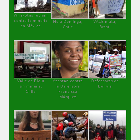
Wirakutas luchan
contra la minería
No a Dominga,
VALE mata,
en México
Chile
Brasil
Valle de Elqui
Atentan contra
Defensoras de
sin minería.
la Defensora
Bolivia
Chile
Francisca
Márquez