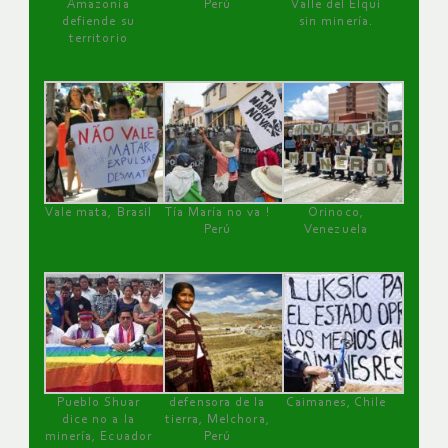
Amazonía
Perú
Valle del Elqui
defiende su
sin minería.
territorio
Vale mata, Brasil
Tía María no va !
Orinoco,
Perú
Venezuela
Pueblo Shuar
defensora de la
Caimanes, Chile
dice no a la
tierra, Melchora,
minería, Ecuador
Perú