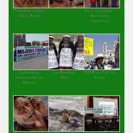
Protestas contra
No a la minería ,
VALE, Brasil
Bariloche,
Argentina
Defensoras
Las Bambas,
PUEBLA, Pue, 27
amenazadas en
Perú
Enero
México