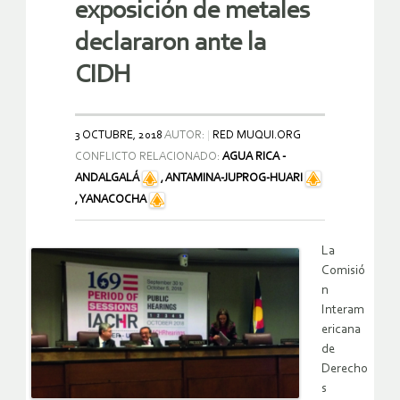
exposición de metales
declararon ante la
CIDH
3 OCTUBRE, 2018
AUTOR:
RED MUQUI.ORG
CONFLICTO RELACIONADO:
AGUA RICA -
ANDALGALÁ
,
ANTAMINA-JUPROG-HUARI
,
YANACOCHA
La
Comisió
n
Interam
ericana
de
Derecho
s