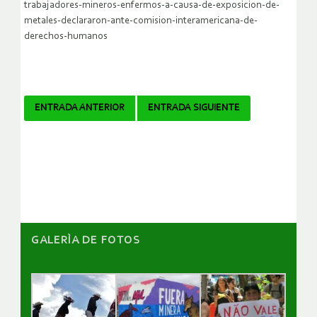
trabajadores-mineros-enfermos-a-causa-de-exposicion-de-
metales-declararon-ante-comision-interamericana-de-
derechos-humanos
Navegador
ENTRADA ANTERIOR
ENTRADA SIGUIENTE
de
artículos
GALERÌA DE FOTOS