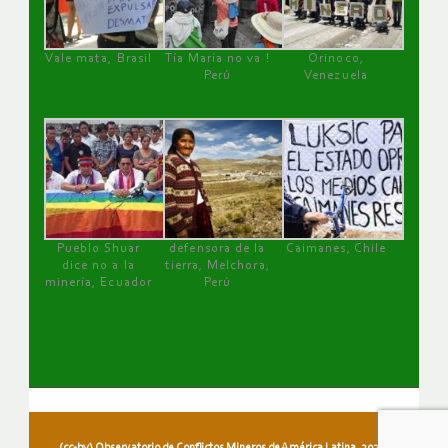
Vale mata, Brasil
Tía María no va !
Orinoco,
Perú
Venezuela
Pueblo Shuar
defensora de la
Caimanes, Chile
dice no a la
tierra, Melchora,
minería, Ecuador
Perú