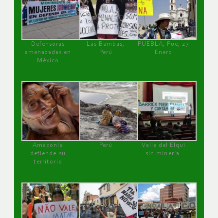
Defensoras
Las Bambas,
PUEBLA, Pue, 27
amenazadas en
Perú
Enero
México
Amazonía
Perú
Valle del Elqui
defiende su
sin minería.
territorio