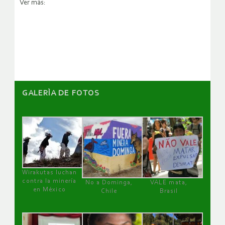
Ver más:
GALERÌA DE FOTOS
Wirakutas luchan
contra la minería
No a Dominga,
VALE mata,
en México
Chile
Brasil