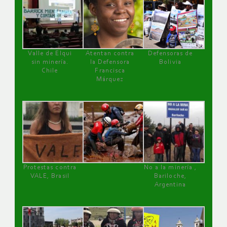
Valle de Elqui
Atentan contra
Defensoras de
sin minería.
la Defensora
Bolivia
Chile
Francisca
Márquez
Protestas contra
No a la minería ,
VALE, Brasil
Bariloche,
Argentina