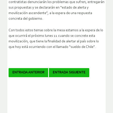
contratistas denunciarán los problemas que sufren, entregarán
sus propuestas y se declararán en “estado de alerta y
movilización ascendente”, a la espera de una respuesta
concreta del gobierno.
Con todos estos temas sobre la mesa estamos a la espera de lo
que ocurrirá el próximo lunes 11 cuando se concrete esta
movilización, que tiene la finalidad de alertar al país sobre lo
que hoy está ocurriendo con el llamado “sueldo de Chile”.
Navegador
ENTRADA ANTERIOR
ENTRADA SIGUIENTE
de
artículos