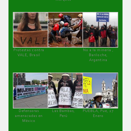
Protestas contra
No a la minería ,
VALE, Brasil
Bariloche,
Argentina
Defensoras
Las Bambas,
PUEBLA, Pue, 27
amenazadas en
Perú
Enero
México