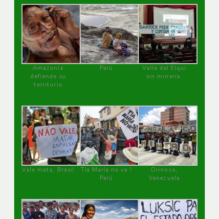
Amazonía
Perú
Valle del Elqui
defiende su
sin minería.
territorio
Vale mata, Brasil
Tía María no va !
Orinoco,
Perú
Venezuela