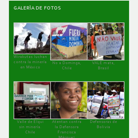
GALERÌA DE FOTOS
Wirakutas luchan
contra la minería
No a Dominga,
VALE mata,
en México
Chile
Brasil
Valle de Elqui
Atentan contra
Defensoras de
sin minería.
la Defensora
Bolivia
Chile
Francisca
Márquez