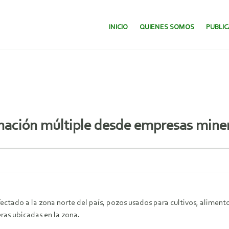
SALTAR AL CONTENIDO.
INICIO
QUIENES SOMOS
PUBLI
nación múltiple desde empresas miner
ectado a la zona norte del país, pozos usados para cultivos, alimen
ras ubicadas en la zona.