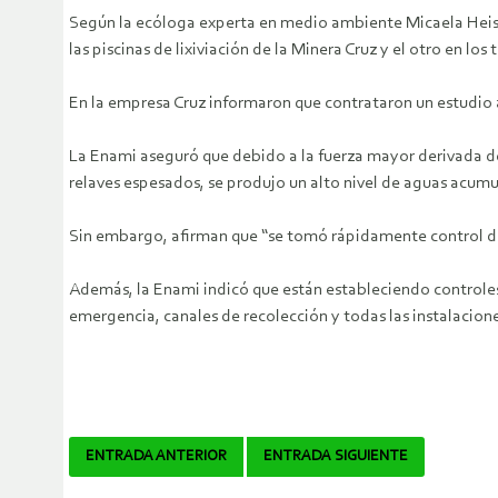
Según la ecóloga experta en medio ambiente Micaela Heisig
las piscinas de lixiviación de la Minera Cruz y el otro en l
En la empresa Cruz informaron que contrataron un estudio 
La Enami aseguró que debido a la fuerza mayor derivada de l
relaves espesados, se produjo un alto nivel de aguas acumul
Sin embargo, afirman que “se tomó rápidamente control de 
Además, la Enami indicó que están estableciendo controles s
emergencia, canales de recolección y todas las instalacio
Navegador
ENTRADA ANTERIOR
ENTRADA SIGUIENTE