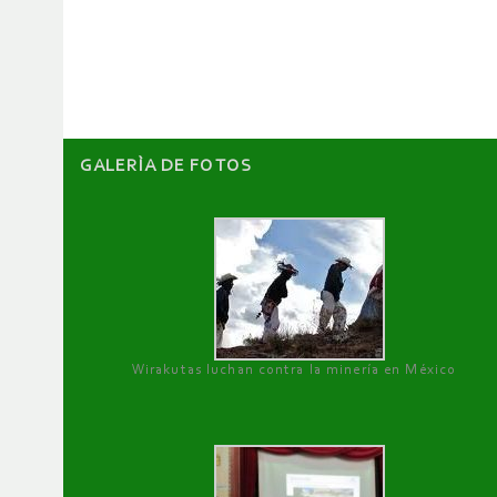
de
artículos
GALERÌA DE FOTOS
Wirakutas luchan contra la minería en México