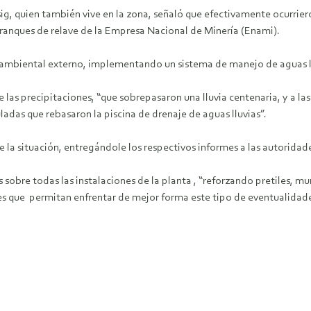
, quien también vive en la zona, señaló que efectivamente ocurriero
os tranques de relave de la Empresa Nacional de Minería (Enami).
ambiental externo, implementando un sistema de manejo de aguas llu
as precipitaciones, “que sobrepasaron una lluvia centenaria, y a las
adas que rebasaron la piscina de drenaje de aguas lluvias”.
la situación, entregándole los respectivos informes a las autoridad
obre todas las instalaciones de la planta , “reforzando pretiles, mu
nes que permitan enfrentar de mejor forma este tipo de eventualidade