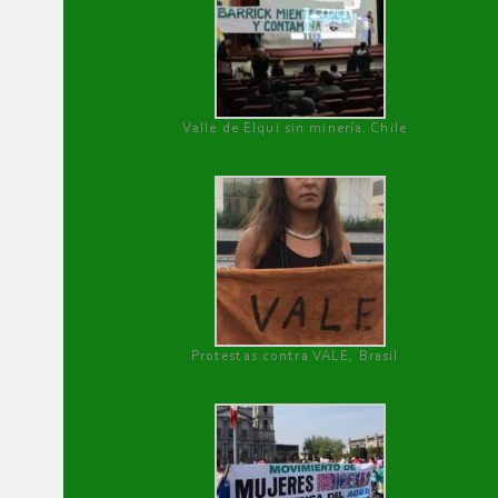
Valle de Elqui sin minería. Chile
Protestas contra VALE, Brasil