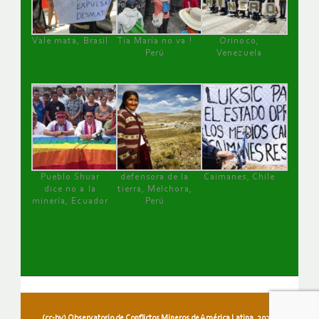
Vale mata, Brasil
Tía María no va !
Orinoco,
Perú
Venezuela
Pueblo Shuar
defensora de la
Caimanes, Chile
dice no a la
tierra, Melchora,
minería, Ecuador
Perú
(cc-by) Observatorio de Conflictos Mineros de América Latina, 2026