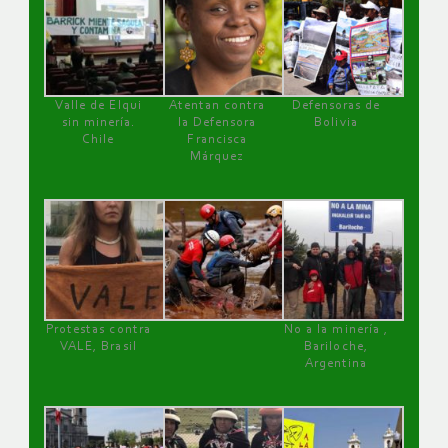
Valle de Elqui
Atentan contra
Defensoras de
sin minería.
la Defensora
Bolivia
Chile
Francisca
Márquez
Protestas contra
No a la minería ,
VALE, Brasil
Bariloche,
Argentina