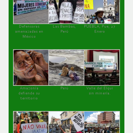
Defensoras
Las Bambas,
PUEBLA, Pue, 27
amenazadas en
Perú
Enero
México
Amazonía
Perú
Valle del Elqui
defiende su
sin minería.
territorio