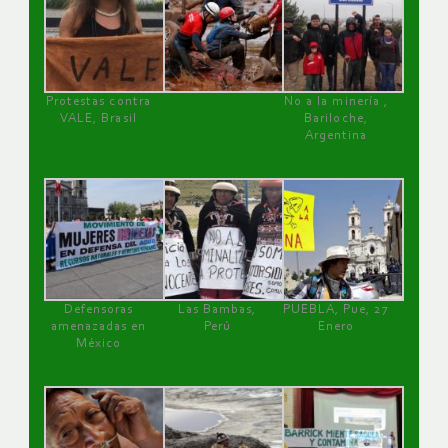
Protestas contra
No a la minería ,
VALE, Brasil
Bariloche,
Argentina
Defensoras
Las Bambas,
PUEBLA, Pue, 27
amenazadas en
Perú
Enero
México