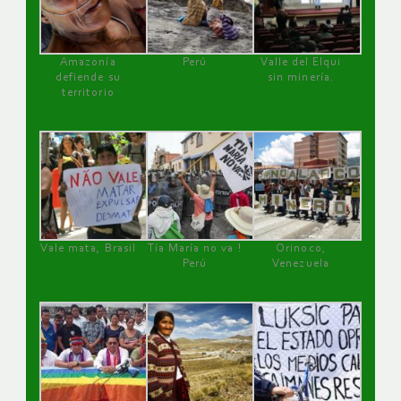
Amazonía
Perú
Valle del Elqui
defiende su
sin minería.
territorio
Vale mata, Brasil
Tía María no va !
Orinoco,
Perú
Venezuela