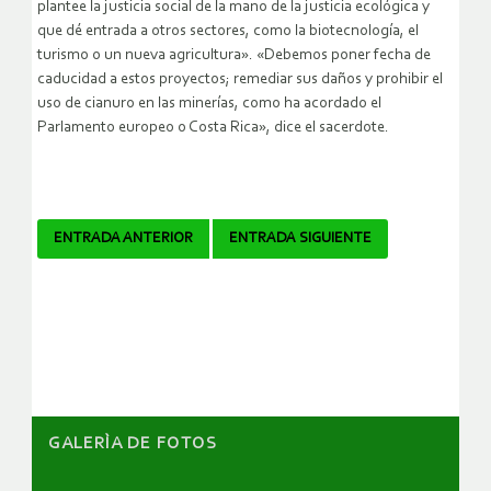
plantee la justicia social de la mano de la justicia ecológica y
que dé entrada a otros sectores, como la biotecnología, el
turismo o un nueva agricultura». «Debemos poner fecha de
caducidad a estos proyectos; remediar sus daños y prohibir el
uso de cianuro en las minerías, como ha acordado el
Parlamento europeo o Costa Rica», dice el sacerdote.
Navegador
ENTRADA ANTERIOR
ENTRADA SIGUIENTE
de
artículos
GALERÌA DE FOTOS