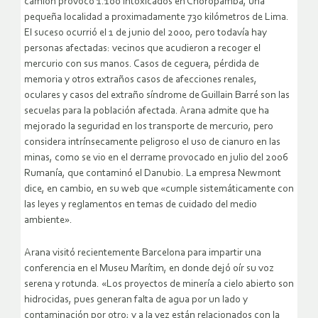
camión provocó 1.100 intoxicados en Choropamba, una
pequeña localidad a proximadamente 730 kilómetros de Lima.
El suceso ocurrió el 1 de junio del 2000, pero todavía hay
personas afectadas: vecinos que acudieron a recoger el
mercurio con sus manos. Casos de ceguera, pérdida de
memoria y otros extraños casos de afecciones renales,
oculares y casos del extraño síndrome de Guillain Barré son las
secuelas para la población afectada. Arana admite que ha
mejorado la seguridad en los transporte de mercurio, pero
considera intrínsecamente peligroso el uso de cianuro en las
minas, como se vio en el derrame provocado en julio del 2006
Rumanía, que contaminó el Danubio. La empresa Newmont
dice, en cambio, en su web que «cumple sistemáticamente con
las leyes y reglamentos en temas de cuidado del medio
ambiente».
Arana visitó recientemente Barcelona para impartir una
conferencia en el Museu Marítim, en donde dejó oír su voz
serena y rotunda. «Los proyectos de minería a cielo abierto son
hidrocidas, pues generan falta de agua por un lado y
contaminación por otro; y a la vez están relacionados con la