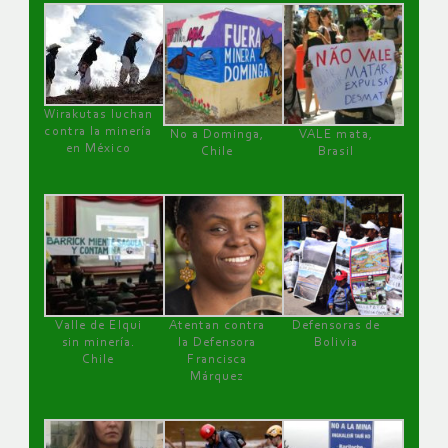
Wirakutas luchan
contra la minería
No a Dominga,
VALE mata,
en México
Chile
Brasil
Valle de Elqui
Atentan contra
Defensoras de
sin minería.
la Defensora
Bolivia
Chile
Francisca
Márquez