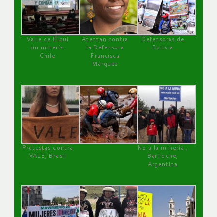
Valle de Elqui
Atentan contra
Defensoras de
sin minería.
la Defensora
Bolivia
Chile
Francisca
Márquez
Protestas contra
No a la minería ,
VALE, Brasil
Bariloche,
Argentina