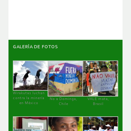
de
artículos
GALERÌA DE FOTOS
Wirakutas luchan
contra la minería
No a Dominga,
VALE mata,
en México
Chile
Brasil