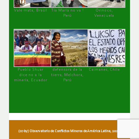
Vale mata, Brasil
Tía María no va !
Orinoco,
Perú
Venezuela
Pueblo Shuar
defensora de la
Caimanes, Chile
dice no a la
tierra, Melchora,
minería, Ecuador
Perú
(cc-by) Observatorio de Conflictos Mineros de América Latina, 2026