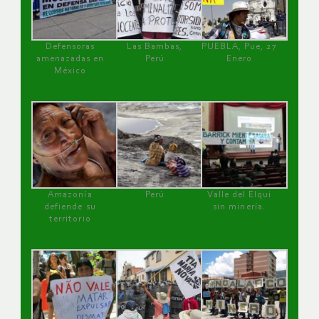
Defensoras
Las Bambas,
PUEBLA, Pue, 27
amenazadas en
Perú
Enero
México
Amazonía
Perú
Valle del Elqui
defiende su
sin minería.
territorio