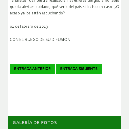
“analistas” de nuestra realidad en las esferas del gobierno. Solo
queda alertar: cuidado, qué sería del país si les hacen caso. ¿O
acaso ya los están escuchando?
01 de febrero de 2013
CON EL RUEGO DE SU DIFUSIÓN
Navegador
ENTRADA ANTERIOR
ENTRADA SIGUIENTE
de
artículos
GALERÌA DE FOTOS