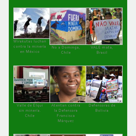
Wirakutas luchan
contra la minería
No a Dominga,
VALE mata,
en México
Chile
Brasil
Valle de Elqui
Atentan contra
Defensoras de
sin minería.
la Defensora
Bolivia
Chile
Francisca
Márquez