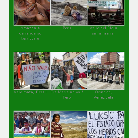
Amazonía
Perú
Valle del Elqui
defiende su
sin minería.
territorio
Vale mata, Brasil
Tía María no va !
Orinoco,
Perú
Venezuela