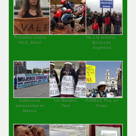
Protestas contra
No a la minería ,
VALE, Brasil
Bariloche,
Argentina
Defensoras
Las Bambas,
PUEBLA, Pue, 27
amenazadas en
Perú
Enero
México