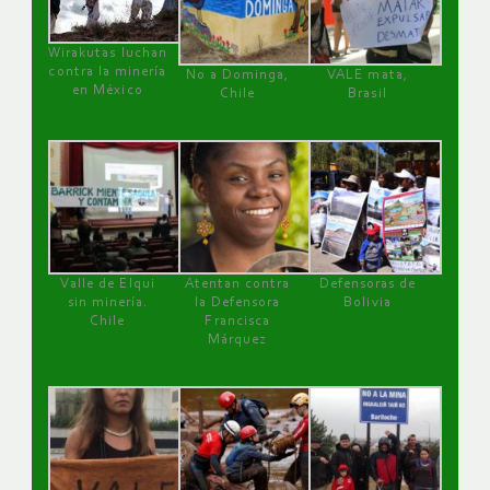
Wirakutas luchan
contra la minería
No a Dominga,
VALE mata,
en México
Chile
Brasil
Valle de Elqui
Atentan contra
Defensoras de
sin minería.
la Defensora
Bolivia
Chile
Francisca
Márquez