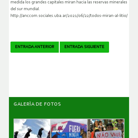
medida los grandes capitales miran hacia las reservas minerales
del sur mundial.
http://anccom.sociales.uba.ar/2021/06/22/todos-miran-al-litio/
Navegador
ENTRADA ANTERIOR
ENTRADA SIGUIENTE
de
artículos
GALERÌA DE FOTOS