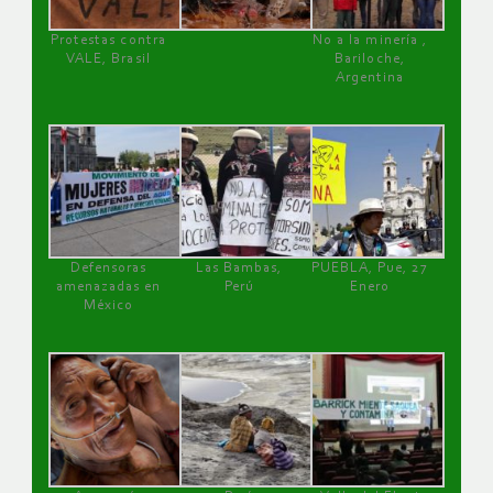
Protestas contra
No a la minería ,
VALE, Brasil
Bariloche,
Argentina
Defensoras
Las Bambas,
PUEBLA, Pue, 27
amenazadas en
Perú
Enero
México