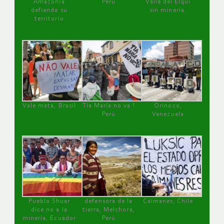
Amazonía
Perú
Valle del Elqui
defiende su
sin minería.
territorio
Vale mata, Brasil
Tía María no va !
Orinoco,
Perú
Venezuela
Pueblo Shuar
defensora de la
Caimanes, Chile
dice no a la
tierra, Melchora,
minería, Ecuador
Perú