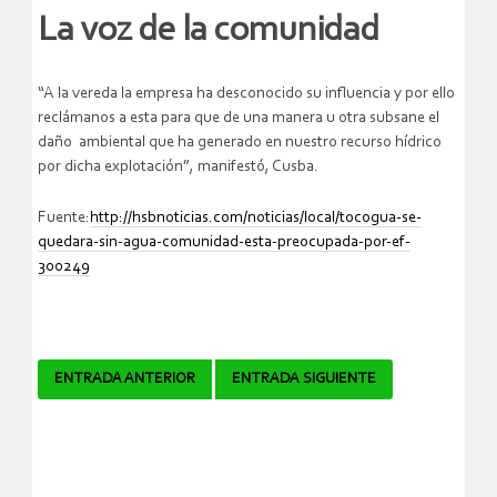
La voz de la comunidad
“A la vereda la empresa ha desconocido su influencia y por ello
reclámanos a esta para que de una manera u otra subsane el
daño ambiental que ha generado en nuestro recurso hídrico
por dicha explotación”, manifestó, Cusba.
Fuente:
http://hsbnoticias.com/noticias/local/tocogua-se-
quedara-sin-agua-comunidad-esta-preocupada-por-ef-
300249
Navegador
ENTRADA ANTERIOR
ENTRADA SIGUIENTE
de
artículos