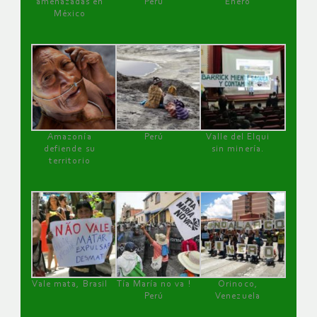
amenazadas en
Perú
Enero
México
Amazonía
Perú
Valle del Elqui
defiende su
sin minería.
territorio
Vale mata, Brasil
Tía María no va !
Orinoco,
Perú
Venezuela