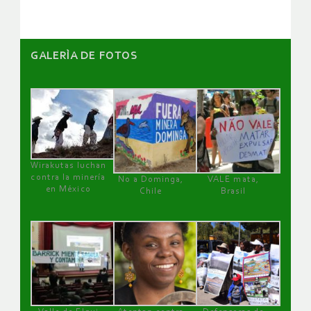
GALERÌA DE FOTOS
Wirakutas luchan
contra la minería
No a Dominga,
VALE mata,
en México
Chile
Brasil