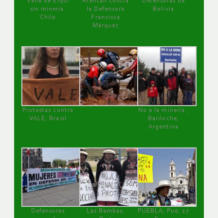
Valle de Elqui
Atentan contra
Defensoras de
sin minería.
la Defensora
Bolivia
Chile
Francisca
Márquez
Protestas contra
No a la minería ,
VALE, Brasil
Bariloche,
Argentina
Defensoras
Las Bambas,
PUEBLA, Pue, 27