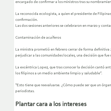
encargado de confirmar a los ministros tras su nombramie
La reconocida ecologista, a quien el presidente de Filipin
confirmación.
Las dos sesiones anteriores se celebraron en marzo y conta
Contaminación de acuíferos
La ministra prometió en febrero cerrar de forma definitiva 
perjudicar a las comunidades locales, una decisión que fu
La excéntrica Lopez, que tras conocer la decisión cantó ant
los filipinos a un medio ambiente limpio y saludable”.
“Esto tiene que reevaluarse. ¿Cómo puede ser que un órgan
periodistas.
Plantar cara a los intereses