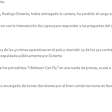
nto.
as, Rodrigo Duterte, había entregado la cartera, ha perdido el cargo 
ron con la intervención de Lopez para responder a las preguntas del 
23 de las 41 minas operativas en el país y rescindir 75 de los 311 con
e respaldada públicamente por Duterte.
e los periodistas “I Believe I Can Fly” en una rueda de prensa, acus
o encargado de tomar decisiones por el bien común las tome en favor