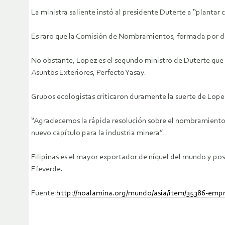
La ministra saliente instó al presidente Duterte a “plantar 
Es raro que la Comisión de Nombramientos, formada por dipu
No obstante, Lopez es el segundo ministro de Duterte que r
Asuntos Exteriores, Perfecto Yasay.
Grupos ecologistas criticaron duramente la suerte de Lopez 
“Agradecemos la rápida resolución sobre el nombramiento d
nuevo capítulo para la industria minera”.
Filipinas es el mayor exportador de níquel del mundo y pos
Efeverde.
Fuente:
http://noalamina.org/mundo/asia/item/35386-empre