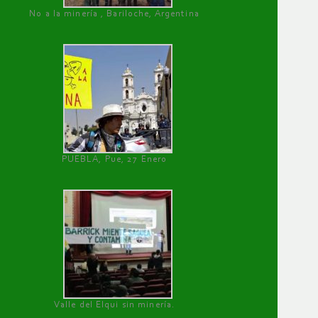
No a la minería , Bariloche, Argentina
PUEBLA, Pue, 27 Enero
Valle del Elqui sin minería.