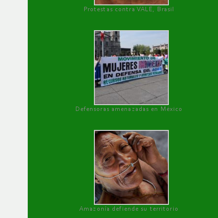
Protestas contra VALE, Brasil
Defensoras amenazadas en México
Amazonía defiende su territorio