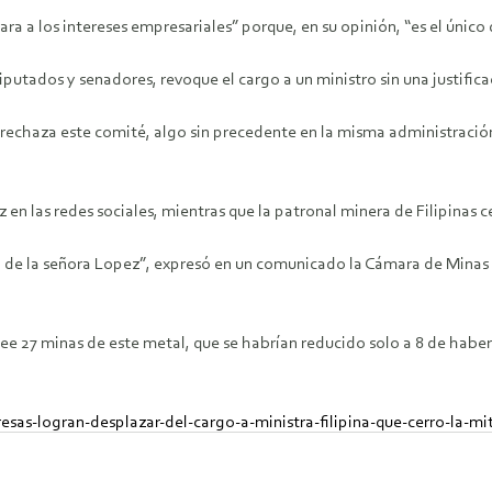
cara a los intereses empresariales” porque, en su opinión, “es el único
tados y senadores, revoque el cargo a un ministro sin una justifica
echaza este comité, algo sin precedente en la misma administración, 
en las redes sociales, mientras que la patronal minera de Filipinas ce
e la señora Lopez”, expresó en un comunicado la Cámara de Minas de F
ee 27 minas de este metal, que se habrían reducido solo a 8 de haber
sas-logran-desplazar-del-cargo-a-ministra-filipina-que-cerro-la-mi