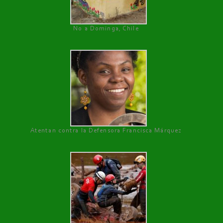
No a Dominga, Chile
Atentan contra la Defensora Francisca Márquez