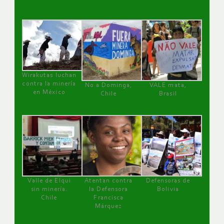
Wirakutas luchan
contra la minería
No a Dominga,
VALE mata,
en México
Chile
Brasil
Valle de Elqui
Atentan contra
Defensoras de
sin minería.
la Defensora
Bolivia
Chile
Francisca
Márquez