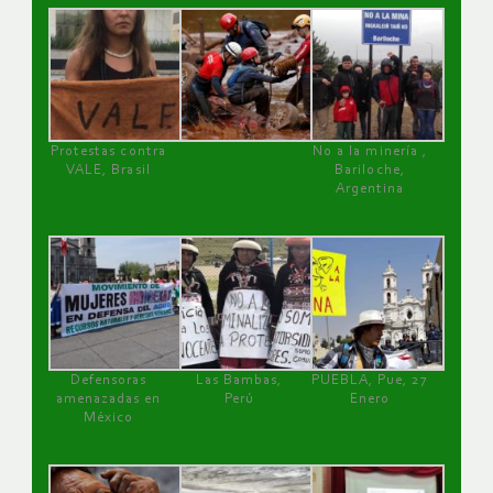
Protestas contra
No a la minería ,
VALE, Brasil
Bariloche,
Argentina
Defensoras
Las Bambas,
PUEBLA, Pue, 27
amenazadas en
Perú
Enero
México