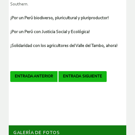
Southern.
¡Por un Perú biodiverso, pluricultural y pluriproductor!
¡Por un Perú con Justicia Social y Ecológica!
¡Solidaridad con los agricultores del Valle del Tambo, ahora!
Navegador
ENTRADA ANTERIOR
ENTRADA SIGUIENTE
de
artículos
GALERÌA DE FOTOS