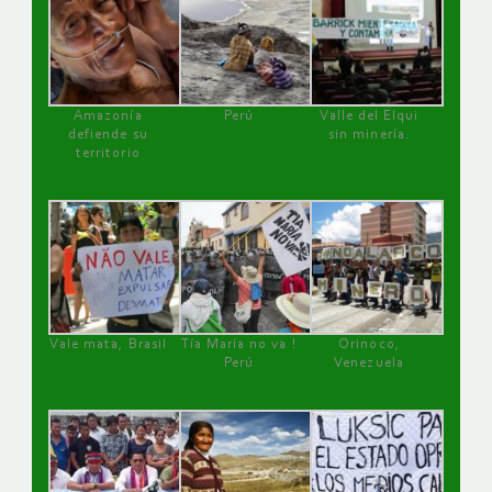
Amazonía
Perú
Valle del Elqui
defiende su
sin minería.
territorio
Vale mata, Brasil
Tía María no va !
Orinoco,
Perú
Venezuela