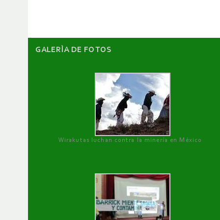
artículos
GALERÌA DE FOTOS
Wirakutas luchan contra la minería en México