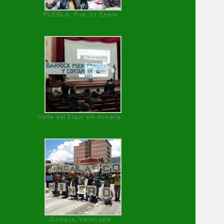
PUEBLA, Pue, 27 Enero
Valle del Elqui sin minería.
Orinoco, Venezuela