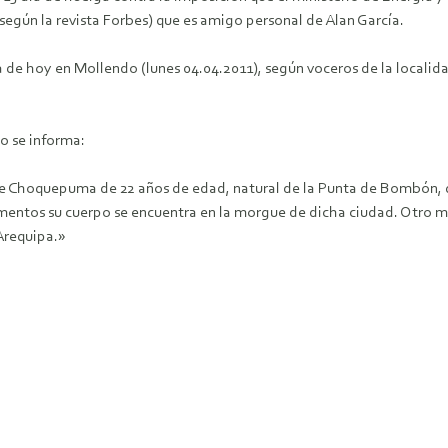
egún la revista Forbes) que es amigo personal de Alan García.
día de hoy en Mollendo (lunes 04.04.2011), según voceros de la local
o se informa:
Taype Choquepuma de 22 años de edad, natural de la Punta de Bombón,
mentos su cuerpo se encuentra en la morgue de dicha ciudad. Otro ma
Arequipa.»