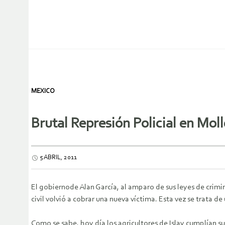
MEXICO
Brutal Represión Policial en Mol
5 ABRIL, 2011
El gobiernode Alan García, al amparo de sus leyes de crimi
civil volvió a cobrar una nueva víctima. Esta vez se trata
Como se sabe, hoy día los agricultores de Islay cumplían s