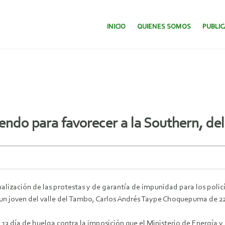
SALTAR AL CONTENIDO.
INICIO
QUIENES SOMOS
PUBLI
lendo para favorecer a la Southern, d
nalización de las protestas y de garantía de impunidad para los poli
 de un joven del valle del Tambo, Carlos Andrés Taype Choquepuma de 2
u 13 día de huelga contra la imposición que el Ministerio de Energía 