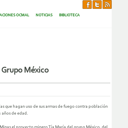
CACIONES OCMAL
NOTICIAS
BIBLIOTECA
el Grupo México
cías que hagan uso de sus armas de fuego contra población
2 años de edad.
y Minas el proyecto minero Tía María del grupo México, del