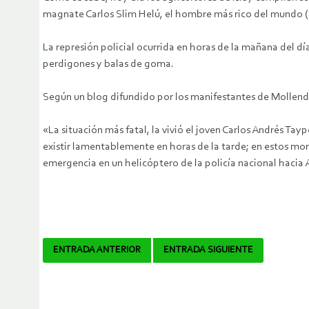
magnate Carlos Slim Helú, el hombre más rico del mundo (s
La represión policial ocurrida en horas de la mañana del 
perdigones y balas de goma.
Según un blog difundido por los manifestantes de Mollend
«La situación más fatal, la vivió el joven Carlos Andrés 
existir lamentablemente en horas de la tarde; en estos mo
emergencia en un helicóptero de la policía nacional hacia 
Navegador
ENTRADA ANTERIOR
ENTRADA SIGUIENTE
de