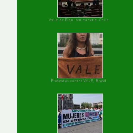
Valle de Elqui sin minería. Chile
Protestas contra VALE, Brasil