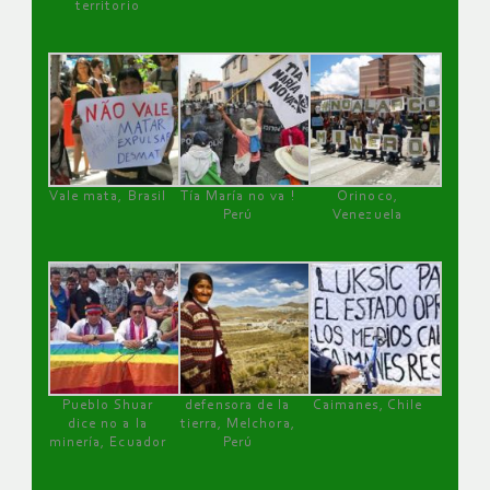
territorio
Vale mata, Brasil
Tía María no va !
Orinoco,
Perú
Venezuela
Pueblo Shuar
defensora de la
Caimanes, Chile
dice no a la
tierra, Melchora,
minería, Ecuador
Perú