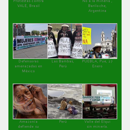
Protestas contra
No a la minería ,
VALE, Brasil
Bariloche,
Argentina
Defensoras
Las Bambas,
PUEBLA, Pue, 27
amenazadas en
Perú
Enero
México
Amazonía
Perú
Valle del Elqui
defiende su
sin minería.