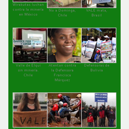
Wirakutas luchan
contra la minería
No a Dominga,
VALE mata,
en México
Chile
Brasil
Valle de Elqui
Atentan contra
Defensoras de
sin minería.
la Defensora
Bolivia
Chile
Francisca
Márquez