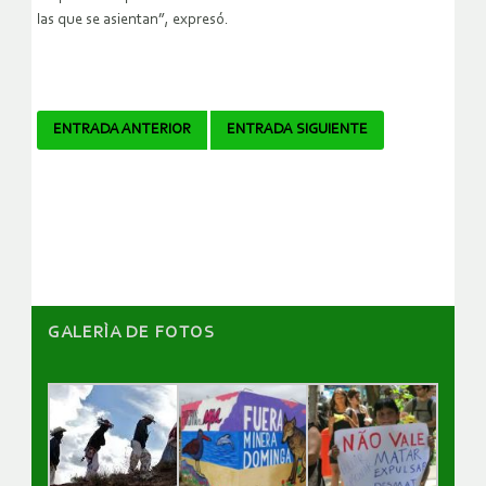
las que se asientan”, expresó.
Navegador
ENTRADA ANTERIOR
ENTRADA SIGUIENTE
de
artículos
GALERÌA DE FOTOS