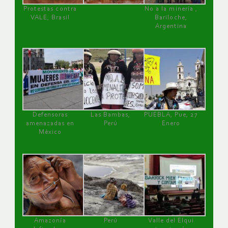
Protestas contra
No a la minería ,
VALE, Brasil
Bariloche,
Argentina
Defensoras
Las Bambas,
PUEBLA, Pue, 27
amenazadas en
Perú
Enero
México
Amazonía
Perú
Valle del Elqui