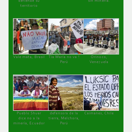
defiende su
sin minería.
territorio
Vale mata, Brasil
Tía María no va !
Orinoco,
Perú
Venezuela
Pueblo Shuar
defensora de la
Caimanes, Chile
dice no a la
tierra, Melchora,
minería, Ecuador
Perú