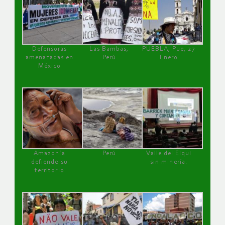
Defensoras
Las Bambas,
PUEBLA, Pue, 27
amenazadas en
Perú
Enero
México
Amazonía
Perú
Valle del Elqui
defiende su
sin minería.
territorio