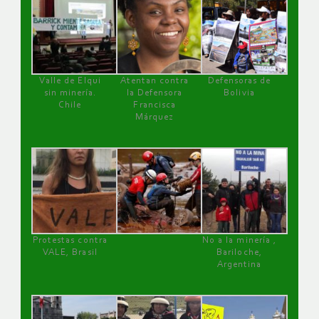
Valle de Elqui
Atentan contra
Defensoras de
sin minería.
la Defensora
Bolivia
Chile
Francisca
Márquez
Protestas contra
No a la minería ,
VALE, Brasil
Bariloche,
Argentina