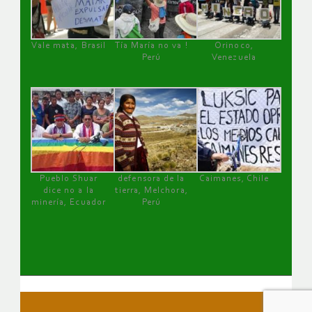
Vale mata, Brasil
Tía María no va !
Orinoco,
Perú
Venezuela
Pueblo Shuar
defensora de la
Caimanes, Chile
dice no a la
tierra, Melchora,
minería, Ecuador
Perú