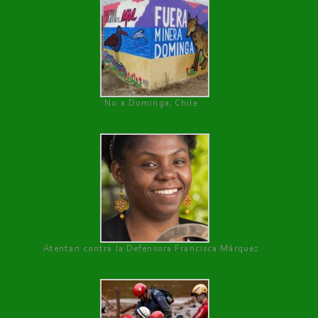
No a Dominga, Chile
Atentan contra la Defensora Francisca Márquez