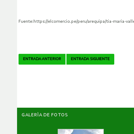
Fuente:https://elcomercio.pe/peru/arequipa/tia-maria-val
Navegador
ENTRADA ANTERIOR
ENTRADA SIGUIENTE
de
artículos
GALERÌA DE FOTOS