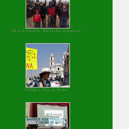
No a la minería , Bariloche, Argentina
PUEBLA, Pue, 27 Enero