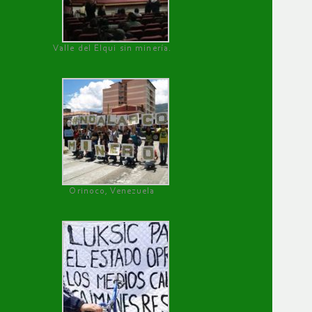
Valle del Elqui sin minería.
Orinoco, Venezuela