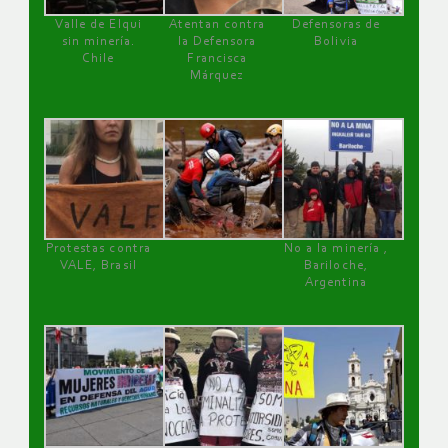
Valle de Elqui
Atentan contra
Defensoras de
sin minería.
la Defensora
Bolivia
Chile
Francisca
Márquez
Protestas contra
No a la minería ,
VALE, Brasil
Bariloche,
Argentina