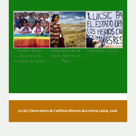
Pueblo Shuar
defensora de la
Caimanes, Chile
dice no a la
tierra, Melchora,
minería, Ecuador
Perú
(cc-by) Observatorio de Conflictos Mineros de América Latina, 2026