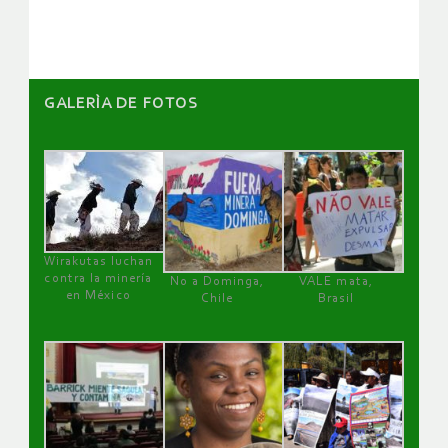
artículos
GALERÌA DE FOTOS
Wirakutas luchan
contra la minería
No a Dominga,
VALE mata,
en México
Chile
Brasil