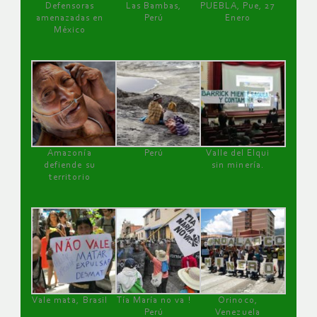
Defensoras
Las Bambas,
PUEBLA, Pue, 27
amenazadas en
Perú
Enero
México
Amazonía
Perú
Valle del Elqui
defiende su
sin minería.
territorio
Vale mata, Brasil
Tía María no va !
Orinoco,
Perú
Venezuela