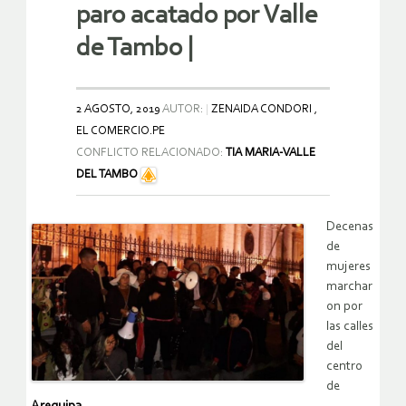
paro acatado por Valle
de Tambo |
2 AGOSTO, 2019
AUTOR:
ZENAIDA CONDORI ,
EL COMERCIO.PE
CONFLICTO RELACIONADO:
TIA MARIA-VALLE
DEL TAMBO
Decenas
de
mujeres
marchar
on por
las calles
del
centro
de