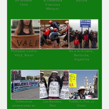
sin minería.
la Defensora
Bolivia
Chile
Francisca
Márquez
Protestas contra
No a la minería ,
VALE, Brasil
Bariloche,
Argentina
Defensoras
Las Bambas,
PUEBLA, Pue, 27
amenazadas en
Perú
Enero