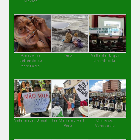
México
Amazonía
Perú
Valle del Elqui
defiende su
sin minería.
territorio
Vale mata, Brasil
Tía María no va !
Orinoco,
Perú
Venezuela