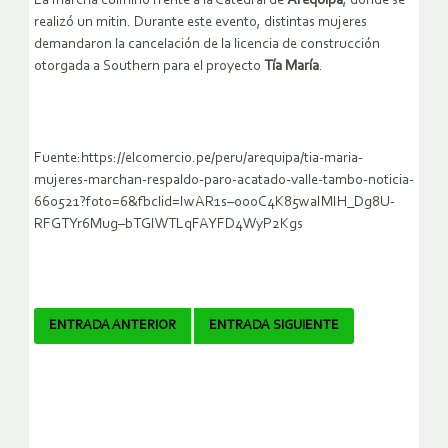
La marcha culminó frente a la Catedral de
Arequipa
, donde se
realizó un mitin. Durante este evento, distintas mujeres
demandaron la cancelación de la licencia de construcción
otorgada a Southern para el proyecto
Tía María
.
Fuente:https://elcomercio.pe/peru/arequipa/tia-maria-
mujeres-marchan-respaldo-paro-acatado-valle-tambo-noticia-
660521?foto=6&fbclid=IwAR1s–00oC4K85waIMIH_Dg8U-
RFGTYr6Mug–bTGIWTLqFAYFD4WyP2Kgs
Navegador
ENTRADA ANTERIOR
ENTRADA SIGUIENTE
de
artículos