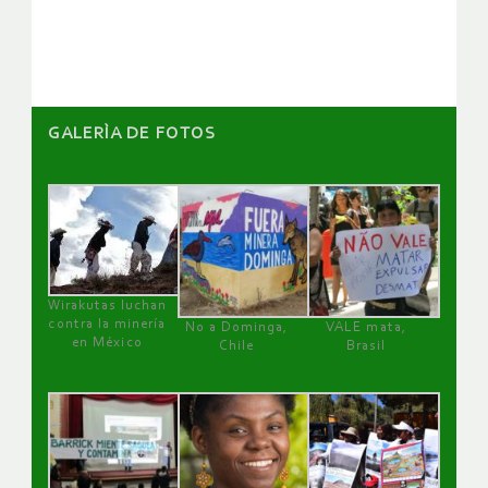
artículos
GALERÌA DE FOTOS
Wirakutas luchan
contra la minería
No a Dominga,
VALE mata,
en México
Chile
Brasil