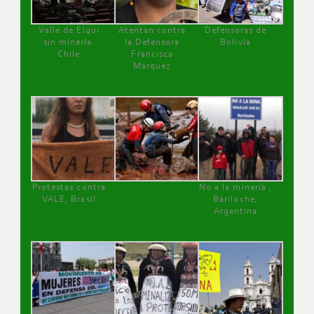
Valle de Elqui
Atentan contra
Defensoras de
sin minería.
la Defensora
Bolivia
Chile
Francisca
Márquez
Protestas contra
No a la minería ,
VALE, Brasil
Bariloche,
Argentina