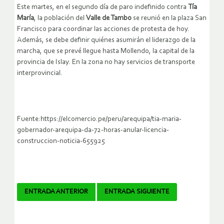
Este martes, en el segundo día de paro indefinido contra
Tía
María
, la población del
Valle de Tambo
se reunió en la plaza San
Francisco para coordinar las acciones de protesta de hoy.
Además, se debe definir quiénes asumirán el liderazgo de la
marcha, que se prevé llegue hasta Mollendo, la capital de la
provincia de Islay. En la zona no hay servicios de transporte
interprovincial.
Fuente:https://elcomercio.pe/peru/arequipa/tia-maria-
gobernador-arequipa-da-72-horas-anular-licencia-
construccion-noticia-655925
Navegador
ENTRADA ANTERIOR
ENTRADA SIGUIENTE
de