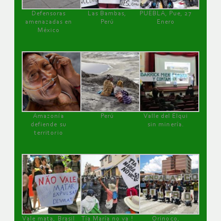
Defensoras
Las Bambas,
PUEBLA, Pue, 27
amenazadas en
Perú
Enero
México
Amazonía
Perú
Valle del Elqui
defiende su
sin minería.
territorio
Vale mata, Brasil
Tía María no va !
Orinoco,