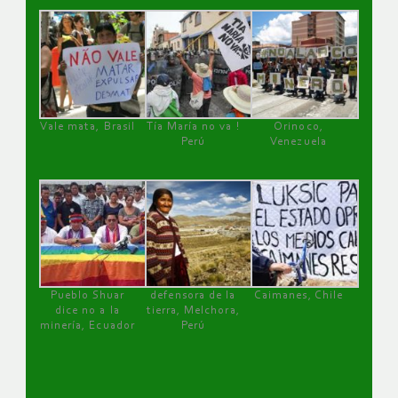
Vale mata, Brasil
Tía María no va !
Orinoco,
Perú
Venezuela
Pueblo Shuar
defensora de la
Caimanes, Chile
dice no a la
tierra, Melchora,
minería, Ecuador
Perú