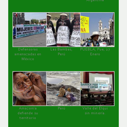
Argentina
Defensoras
Las Bambas,
PUEBLA, Pue, 27
amenazadas en
Perú
Enero
México
Amazonía
Perú
Valle del Elqui
defiende su
sin minería.
territorio