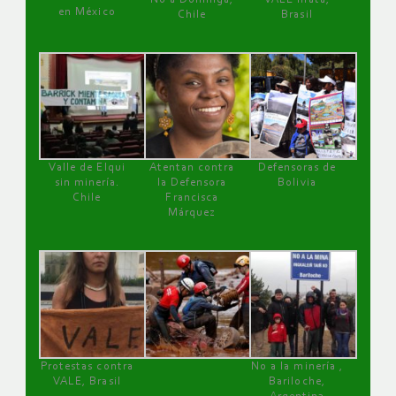
en México
Chile
Brasil
Valle de Elqui
Atentan contra
Defensoras de
sin minería.
la Defensora
Bolivia
Chile
Francisca
Márquez
Protestas contra
No a la minería ,
VALE, Brasil
Bariloche,