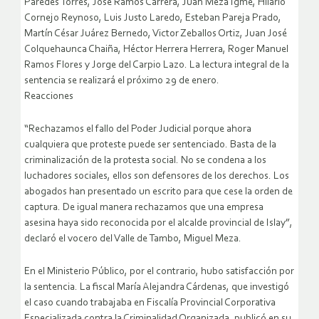
Paredes Torres, José Ramos Carrera, Juan Meza Igme, Hilario
Cornejo Reynoso, Luis Justo Laredo, Esteban Pareja Prado,
Martín César Juárez Bernedo, Victor Zeballos Ortiz, Juan José
Colquehaunca Chaiña, Héctor Herrera Herrera, Roger Manuel
Ramos Flores y Jorge del Carpio Lazo. La lectura integral de la
sentencia se realizará el próximo 29 de enero.
Reacciones
“Rechazamos el fallo del Poder Judicial porque ahora
cualquiera que proteste puede ser sentenciado. Basta de la
criminalización de la protesta social. No se condena a los
luchadores sociales, ellos son defensores de los derechos. Los
abogados han presentado un escrito para que cese la orden de
captura. De igual manera rechazamos que una empresa
asesina haya sido reconocida por el alcalde provincial de Islay”,
declaró el vocero del Valle de Tambo, Miguel Meza.
En el Ministerio Público, por el contrario, hubo satisfacción por
la sentencia. La fiscal María Alejandra Cárdenas, que investigó
el caso cuando trabajaba en Fiscalía Provincial Corporativa
Especializada contra la Criminalidad Organizada, publicó en su