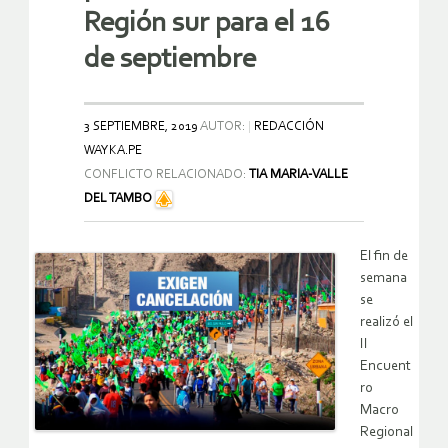
Región sur para el 16
de septiembre
3 SEPTIEMBRE, 2019
AUTOR:
REDACCIÓN
WAYKA.PE
CONFLICTO RELACIONADO:
TIA MARIA-VALLE
DEL TAMBO
El fin de
semana
se
realizó el
II
Encuent
ro
Macro
Regional