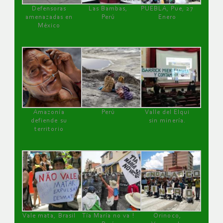
Defensoras
Las Bambas,
PUEBLA, Pue, 27
amenazadas en
Perú
Enero
México
Amazonía
Perú
Valle del Elqui
defiende su
sin minería.
territorio
Vale mata, Brasil
Tía María no va !
Orinoco,