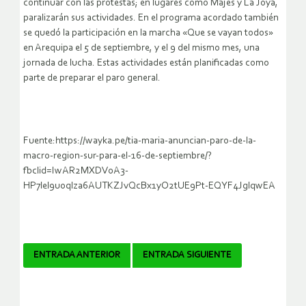
continuar con las protestas; en lugares como Majes y La Joya,
paralizarán sus actividades. En el programa acordado también
se quedó la participación en la marcha «Que se vayan todos»
en Arequipa el 5 de septiembre, y el 9 del mismo mes, una
jornada de lucha. Estas actividades están planificadas como
parte de preparar el paro general.
Fuente:https://wayka.pe/tia-maria-anuncian-paro-de-la-
macro-region-sur-para-el-16-de-septiembre/?
fbclid=IwAR2MXDV0A3-
HP7lel9uoqlza6AUTKZJvQcBx1yO2tUE9Pt-EQYF4JglqwEA
Navegador
ENTRADA ANTERIOR
ENTRADA SIGUIENTE
de