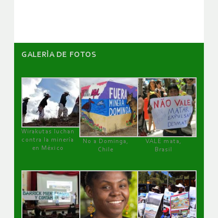
artículos
GALERÌA DE FOTOS
Wirakutas luchan
contra la minería
No a Dominga,
VALE mata,
en México
Chile
Brasil