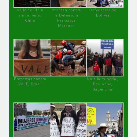
Valle de Elqui
Atentan contra
Defensoras de
sin minería.
la Defensora
Bolivia
Chile
Francisca
Márquez
Protestas contra
No a la minería ,
VALE, Brasil
Bariloche,
Argentina