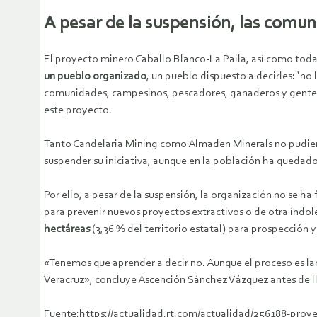
A pesar de la suspensión, las comu
El proyecto minero Caballo Blanco-La Paila, así como toda
un pueblo organizado
, un pueblo dispuesto a decirles: ‘n
comunidades, campesinos, pescadores, ganaderos y gente 
este proyecto.
Tanto Candelaria Mining como Almaden Minerals no pudieron
suspender su iniciativa, aunque en la población ha quedad
Por ello, a pesar de la suspensión, la organización no se 
para prevenir nuevos proyectos extractivos o de otra índol
hectáreas
(3,36 % del territorio estatal) para prospección 
«Tenemos que aprender a decir no. Aunque el proceso es larg
Veracruz», concluye Ascención Sánchez Vázquez antes de llev
Fuente:https://actualidad.rt.com/actualidad/256188-pro