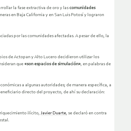
llar la fase extractiva de oro y las
comunidades
ras en Baja California y en San Luis Potosí y lograron
nciadas por las comunidades afectadas. A pesar de ello, la
ios de Actopan y Alto Lucero decidieron utilizar los
onsideran que
«son espacios de simulación»
, en palabras de
onómicas a algunas autoridades; de manera específica, a
neficiario directo del proyecto, de ahí su declaración:
riquecimiento ilícito,
Javier Duarte
, se declaró en contra
stal.