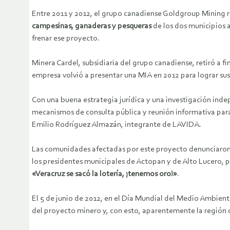
Entre 2011 y 2012, el grupo canadiense Goldgroup Mining re
campesinas, ganaderas y pesqueras
de los dos municipios a
frenar ese proyecto.
Minera Cardel, subsidiaria del grupo canadiense, retiró a f
empresa volvió a presentar una MIA en 2012 para lograr sus
Con una buena estrategia jurídica y una investigación inde
mecanismos de consulta pública y reunión informativa para
Emilio Rodríguez Almazán, integrante de LAVIDA.
Las comunidades afectadas por este proyecto denunciaron
los presidentes municipales de Actopan y de Alto Lucero, p
«Veracruz se sacó la lotería, ¡tenemos oro!»
.
El 5 de junio de 2012, en el Día Mundial del Medio Ambient
del proyecto minero y, con esto, aparentemente la región q