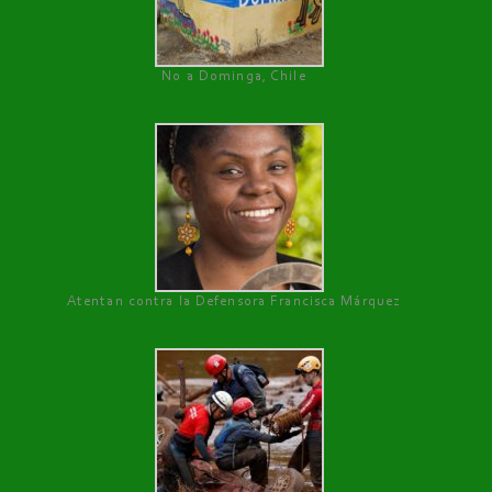
No a Dominga, Chile
Atentan contra la Defensora Francisca Márquez