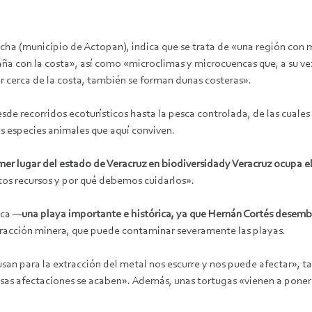
cha (municipio de Actopan), indica que se trata de «una región con 
taña con la costa», así como «microclimas y microcuencas que, a su v
r cerca de la costa, también se forman dunas costeras».
desde recorridos ecoturísticos hasta la pesca controlada, de las cual
as especies animales que aquí conviven.
mer lugar del estado de Veracruz en biodiversidad
y Veracruz ocupa el
stos recursos y por qué debemos cuidarlos».
ica —
una playa importante e histórica, ya que Hernán Cortés desemb
tracción minera, que puede contaminar severamente las playas.
an para la extracción del metal nos escurre y nos puede afectar», t
as afectaciones se acaben». Además, unas tortugas «vienen a poner 