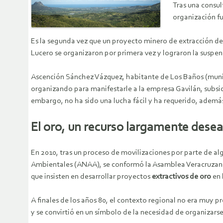
Tras una consul
organización fu
Es la segunda vez que un proyecto minero de extracción de 
Lucero se organizaron por primera vez y lograron la suspen
Ascención Sánchez Vázquez, habitante de Los Baños (muni
organizando para manifestarle a la empresa Gavilán, subsi
embargo, no ha sido una lucha fácil y ha requerido, además 
El oro, un recurso largamente dese
En 2010, tras un proceso de movilizaciones por parte de al
Ambientales (ANAA), se conformó la Asamblea Veracruzana 
que insisten en desarrollar proyectos
extractivos de oro
en 
A finales de los años 80, el contexto regional no era muy
y se convirtió en un símbolo de la necesidad de organizars