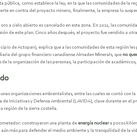
ta pública, como establece la ley, en la que las comunidades de la 
erte en contra del proyecto minero, finalmente, la empresa lo suspen
oro a cielo abierto es cancelado en esta zona. En 2012, las comunid
sión de este plan. Cinco años después, el proyecto fue vendido a ot
cipio de Actopan), explica que a las comunidades de esta región l
diaria del grupo financiero canadiense Almaden Minerals, que
no que
de la organización de las personas, la participación de académicos, es
ado
gunas organizaciones ambientalistas, entre las cuales se contó con l
de Iniciativas y Defensa Ambiental (LAVIDA), clave durante en el p
la región de la sierra costeña.
 prometedor: construyeron una planta de
energía nuclear
a pocos kilóm
e aún más para defender el medio ambiente y la tranquilidad de la vi