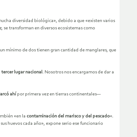
mucha diversidad biológica», debido a que «existen varios
ez, se transforman en diversos ecosistemas como
es un mínimo de dos tienen gran cantidad de manglares, que
 tercer lugar nacional
. Nosotros nos encargamos de dar a
arcó ahí
por primera vez en tierras continentales—
ambién «en la
contaminación del marisco y del pescado
«.
sus huevos cada año», expone serio ese funcionario