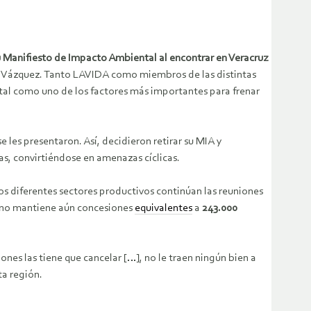
u Manifiesto de Impacto Ambiental al encontrar en Veracruz
hez Vázquez. Tanto LAVIDA como miembros de las distintas
al como uno de los factores más importantes para frenar
es presentaron. Así, decidieron retirar su MIA y
s, convirtiéndose en amenazas cíclicas.
os diferentes sectores productivos continúan las reuniones
uzano mantiene aún concesiones
equivalentes
a
243.000
nes las tiene que cancelar […], no le traen ningún bien a
ta región.