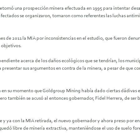
tomó una prospección minera efectuada en 1995 para intentar desarro
fectados se organizaron, tomaron como referentes las luchas antimine
ines de 2011 la MIA por inconsistencias en el estudio, que fueron denu
 objetivos.
pendiente acerca de los daños ecológicos que se tendrían, los municip
 presentar sus argumentos en contra de la minera, a pesar de que c
 en su momento que Goldgroup Mining había dado ciertas dádivas ec
ero también se acusó al entonces gobernador, Fidel Herrera, de ser be
e y ya con la MIA retirada, el nuevo gobernador y ahora preso por en
uedó libre de minería extractiva, manteniéndose el uso de suelo fore