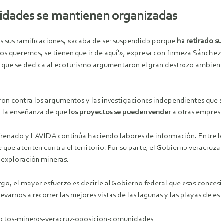
nidades se mantienen organizadas
s sus ramificaciones, «acaba de ser suspendido porque
ha retirado s
o los queremos, se tienen que ir de aquí'», expresa con firmeza Sánc
que se dedica al ecoturismo argumentaron el gran destrozo ambient
 contra los argumentos y las investigaciones independientes que se l
o la enseñanza de que
los proyectos se pueden vender
a otras empresa
ha frenado y LAVIDA continúa haciendo labores de información. Entre l
e que atenten contra el territorio. Por su parte, el Gobierno veracr
y exploración mineras.
o, el mayor esfuerzo es decirle al Gobierno federal que esas concesio
arnos a recorrer las mejores vistas de las lagunas y las playas de es
yectos-mineros-veracruz-oposicion-comunidades