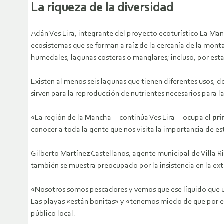
La riqueza de la diversidad
Adán Ves Lira, integrante del proyecto ecoturístico La Man
ecosistemas que se forman a raíz de la cercanía de la mon
humedales, lagunas costeras o manglares; incluso, por esta
Existen al menos seis lagunas que tienen diferentes usos, 
sirven para la reproducción de nutrientes necesarios para l
«La región de la Mancha —continúa Ves Lira— ocupa el
pri
conocer a toda la gente que nos visita la importancia de e
Gilberto Martínez Castellanos, agente municipal de Villa R
también se muestra preocupado por la insistencia en la ex
«Nosotros somos pescadores y vemos que ese líquido que us
Las playas «están bonitas» y «tenemos miedo de que por es
público local.