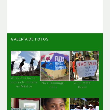
de
artículos
GALERÌA DE FOTOS
Wirakutas luchan
contra la minería
No a Dominga,
VALE mata,
en México
Chile
Brasil