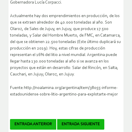
Gobernadora Lucía Corpacci.
Actualmente hay dos emprendimientos en producción, de los
que se extraen alrededor de 40.000 toneladas al año. Son
Olaroz, de Sales de Jujuy, en Jujuy, que produce 17.500
toneladas, y Salar del Hombre Muerto, de FMC, en Catamarca,
del que se obtienen 22.500 toneladas (Este último duplicará su
producción en 2019). Hoy, estas cifras de producción
representan el 16% del litio a nivel mundial. Argentina puede
llegar hasta 130.000 toneladas al año si se avanza en los
proyectos que están en desarrollo: Salar del Rincón, en Salta;
Cauchari, en Jujuy; Olaroz, en Jujuy.
Fuente:http://noalamina.org/argentina/item/38055-informe-
estadounidense-sobre-litio-argentino-para-explotarte-mejor
Navegador
ENTRADA ANTERIOR
ENTRADA SIGUIENTE