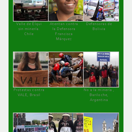
Valle de Elqui
Atentan contra
Defensoras de
sin minería.
la Defensora
Bolivia
Chile
Francisca
Márquez
Protestas contra
No a la minería ,
VALE, Brasil
Bariloche,
Argentina