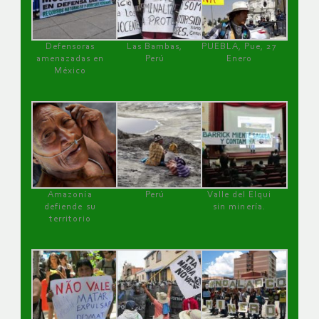
Defensoras
Las Bambas,
PUEBLA, Pue, 27
amenazadas en
Perú
Enero
México
Amazonía
Perú
Valle del Elqui
defiende su
sin minería.
territorio