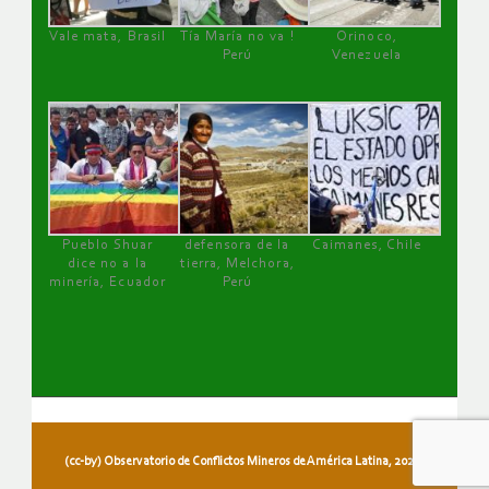
Vale mata, Brasil
Tía María no va !
Orinoco,
Perú
Venezuela
Pueblo Shuar
defensora de la
Caimanes, Chile
dice no a la
tierra, Melchora,
minería, Ecuador
Perú
(cc-by) Observatorio de Conflictos Mineros de América Latina, 2026