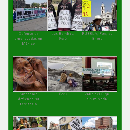
Defensoras
Las Bambas,
PUEBLA, Pue, 27
amenazadas en
Perú
Enero
México
Amazonía
Perú
Valle del Elqui
defiende su
sin minería.
territorio