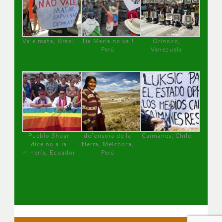
Vale mata, Brasil
Tía María no va !
Orinoco,
Perú
Venezuela
Pueblo Shuar
defensora de la
Caimanes, Chile
dice no a la
tierra, Melchora,
minería, Ecuador
Perú