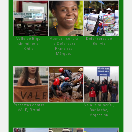
Valle de Elqui
Atentan contra
Defensoras de
sin minería.
la Defensora
Bolivia
Chile
Francisca
Márquez
Protestas contra
No a la minería ,
VALE, Brasil
Bariloche,
Argentina