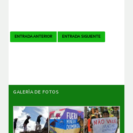
Navegador
ENTRADA ANTERIOR
ENTRADA SIGUIENTE
de
artículos
GALERÌA DE FOTOS