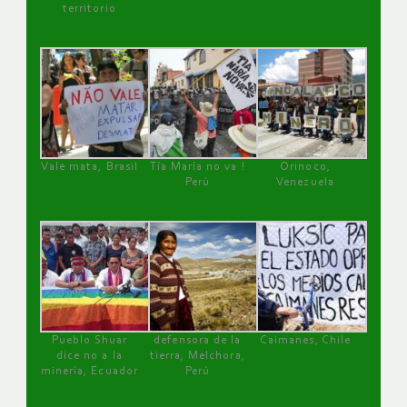
territorio
Vale mata, Brasil
Tía María no va !
Orinoco,
Perú
Venezuela
Pueblo Shuar
defensora de la
Caimanes, Chile
dice no a la
tierra, Melchora,
minería, Ecuador
Perú