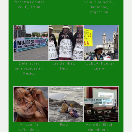
Protestas contra
No a la minería ,
VALE, Brasil
Bariloche,
Argentina
Defensoras
Las Bambas,
PUEBLA, Pue, 27
amenazadas en
Perú
Enero
México
Amazonía
Perú
Valle del Elqui
defiende su
sin minería.