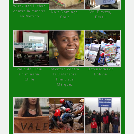
Wirakutas luchan
contra la minería
No a Dominga,
VALE mata,
en México
Chile
Brasil
Valle de Elqui
Atentan contra
Defensoras de
sin minería.
la Defensora
Bolivia
Chile
Francisca
Márquez