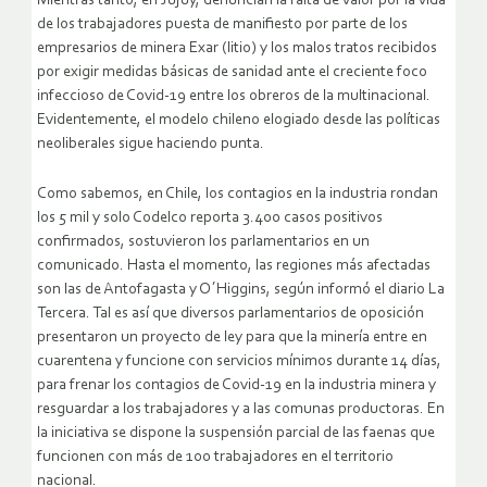
Mientras tanto, en Jujuy, denuncian la falta de valor por la vida
de los trabajadores puesta de manifiesto por parte de los
empresarios de minera Exar (litio) y los malos tratos recibidos
por exigir medidas básicas de sanidad ante el creciente foco
infeccioso de Covid-19 entre los obreros de la multinacional.
Evidentemente, el modelo chileno elogiado desde las políticas
neoliberales sigue haciendo punta.
Como sabemos, en Chile, los contagios en la industria rondan
los 5 mil y solo Codelco reporta 3.400 casos positivos
confirmados, sostuvieron los parlamentarios en un
comunicado. Hasta el momento, las regiones más afectadas
son las de Antofagasta y O´Higgins, según informó el diario La
Tercera. Tal es así que diversos parlamentarios de oposición
presentaron un proyecto de ley para que la minería entre en
cuarentena y funcione con servicios mínimos durante 14 días,
para frenar los contagios de Covid-19 en la industria minera y
resguardar a los trabajadores y a las comunas productoras. En
la iniciativa se dispone la suspensión parcial de las faenas que
funcionen con más de 100 trabajadores en el territorio
nacional.