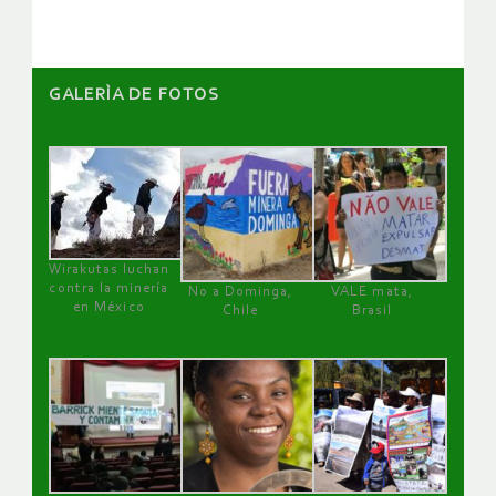
GALERÌA DE FOTOS
Wirakutas luchan
contra la minería
No a Dominga,
VALE mata,
en México
Chile
Brasil