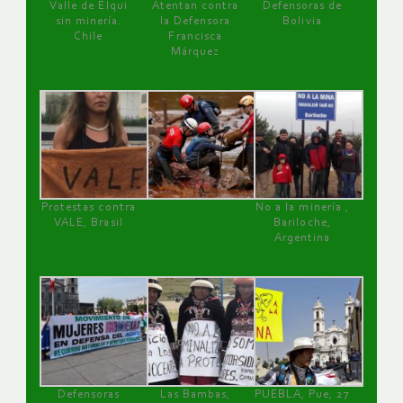
Valle de Elqui
Atentan contra
Defensoras de
sin minería.
la Defensora
Bolivia
Chile
Francisca
Márquez
Protestas contra
No a la minería ,
VALE, Brasil
Bariloche,
Argentina
Defensoras
Las Bambas,
PUEBLA, Pue, 27