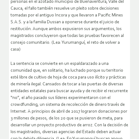
personas en el azotado municipio de Buenaventura, Valle del
Cauca, el fallo también resuelve un pleito sobre decisiones
tomadas por el antiguo Incora y que llevaron a Pacific Mines
S.A.S. y a la familia Dussan a oponerse durante el juicio de
restitución. Aunque ambos expusieron sus argumentos, los
magistrados concluyeron que todas las pruebas favorecen al
consejo comunitario. (Lea: Yurumanguí, el reto de volver a
casa)
La sentencia se convierte en un espaldarazado a una
comunidad que, en solitario, ha luchado porque su territorio
esté libre de cultivo de hoja de coca para uso ilícito y prácticas
de minería ilegal. Cansados de tocar a las puertas de diversas
entidades estatales para buscar ayuda y de recibir el recurrente
“no”, el año pasado sus líderes experimentaron con el
crowdfunding, un sistema de recolección de dinero través de
Internet. A principios de abril de 2017 lograron donaciones por
3 millones de pesos, de los 20 que se pusieron de meta, para
desarrollar un proyecto productivo de arroz. Con la decisión de
los magistrados, diversas agencias del Estado deben actuar
con la debida diligencia. (Lea: En Yurumanguí buscan apoyo