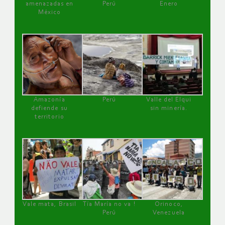
amenazadas en
Perú
Enero
México
Amazonía
Perú
Valle del Elqui
defiende su
sin minería.
territorio
Vale mata, Brasil
Tía María no va !
Orinoco,
Perú
Venezuela