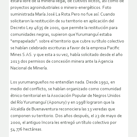
estará libre de la minería ilegal, de cultivos ilícitos, así como de
proyectos agroindustriales o minero-energéticos. Foto
suministrada María José La Rota.Pero no fue así. Cuando
solicitaron la restitución de su territorio en aplicación del
Decreto Ley 4635 de 2001, que permite la restitución para
comunidades negras, supieron que Yurumanguí estaba
“empapelado”: sobre el territorio que cubre su título colectivo
se habían celebrado escrituras a favor de la empresa Pacific
Mines S.AS. y que esta a su vez, había solicitado desde el año
2013 dos permisos de concesión minera ante la Agencia
Nacional de Minería.
Los yurumangueños no entendían nada. Desde 1992, en
medio del conflicto, se habían organizado como comunidad
étnico-territorial en la Asociación Popular de Negros Unidos
del Río Yurumanguí (Aponury) y en 1998 lograron que la
Alcaldía de Buenaventura reconociera las 13 veredas que
componen su territorio. Dos años después, el 23 de mayo de
2000, el antiguo Incora les entregó un título colectivo por
54.776 hectáreas.