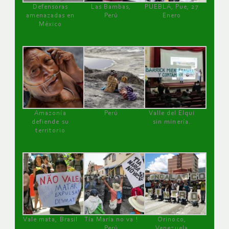
Defensoras
Las Bambas,
PUEBLA, Pue, 27
amenazadas en
Perú
Enero
México
Amazonía
Perú
Valle del Elqui
defiende su
sin minería.
territorio
Vale mata, Brasil
Tía María no va !
Orinoco,
Perú
Venezuela