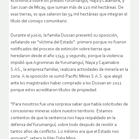
económica sobre los predios Yurumanguí, Naja y Calambre, y
San Juan de Micay, que suman más de 120 mil hectáreas. De
esas tierras, es que salieron las 54 mil hectáreas que integran el
título del consejo comunitario.
Durante el juicio, la familia Dussan presentó su oposición,
señalando ser “víctima del Estado”: primero porque no fueron
notificados del proceso de extinción sobre tierras que
heredaron desde el año 1745; y segundo, porque la violencia
impidió que Agrominas de Yurumanguí, Naya y Cajamabre
S.AS., la empresa familiar, realizara actividades de minería en la
zona. A la oposición se sumó Pacific Mines S.A.S. que alegó
ante los magistrados haber comprado a los Dussan en 2011
porque estos acreditaron títulos de propiedad.
“Para nosotros fue una sorpresa saber que había solicitudes de
concesiones mineras sobre nuestro territorio. Estamos
contentos de que la sentencia nos haya respaldado en la
defensa del Yurumanguí, sobre todo después de resistir a
tantos años de conflicto. Lo mínimo era que el Estado nos
apoyara”, reitera la líder Dalia Mina.