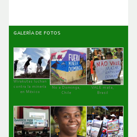
artículos
GALERÌA DE FOTOS
Wirakutas luchan
contra la minería
No a Dominga,
VALE mata,
en México
Chile
Brasil