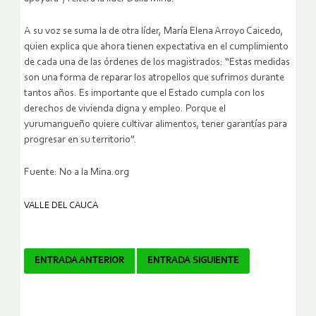
A su voz se suma la de otra líder, María Elena Arroyo Caicedo,
quien explica que ahora tienen expectativa en el cumplimiento
de cada una de las órdenes de los magistrados: “Estas medidas
son una forma de reparar los atropellos que sufrimos durante
tantos años. Es importante que el Estado cumpla con los
derechos de vivienda digna y empleo. Porque el
yurumangueño quiere cultivar alimentos, tener garantías para
progresar en su territorio”.
Fuente: No a la Mina.org
VALLE DEL CAUCA
Navegador
ENTRADA ANTERIOR
ENTRADA SIGUIENTE
de