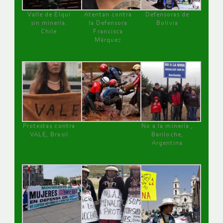
Valle de Elqui
Atentan contra
Defensoras de
sin minería.
la Defensora
Bolivia
Chile
Francisca
Márquez
Protestas contra
No a la minería ,
VALE, Brasil
Bariloche,
Argentina