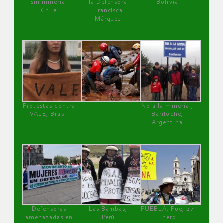
sin minería.
la Defensora
Bolivia
Chile
Francisca
Márquez
Protestas contra
No a la minería ,
VALE, Brasil
Bariloche,
Argentina
Defensoras
Las Bambas,
PUEBLA, Pue, 27
amenazadas en
Perú
Enero