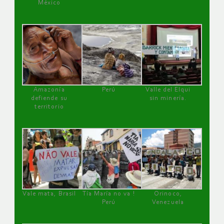
México
Amazonía
Perú
Valle del Elqui
defiende su
sin minería.
territorio
Vale mata, Brasil
Tía María no va !
Orinoco,
Perú
Venezuela