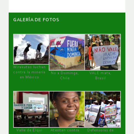
GALERÌA DE FOTOS
Wirakutas luchan
contra la minería
No a Dominga,
VALE mata,
en México
Chile
Brasil
Valle de Elqui
Atentan contra
Defensoras de