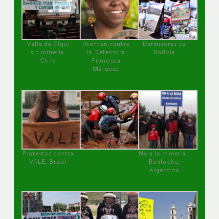
Valle de Elqui
Atentan contra
Defensoras de
sin minería.
la Defensora
Bolivia
Chile
Francisca
Márquez
Protestas contra
No a la minería ,
VALE, Brasil
Bariloche,
Argentina