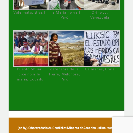
Vale mata, Brasil
Tía María no va !
Orinoco,
Perú
Venezuela
Pueblo Shuar
defensora de la
Caimanes, Chile
dice no a la
tierra, Melchora,
minería, Ecuador
Perú
(cc-by) Observatorio de Conflictos Mineros de América Latina, 2026