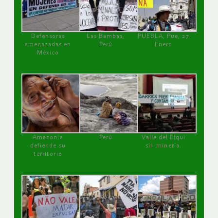
Defensoras
Las Bambas,
PUEBLA, Pue, 27
amenazadas en
Perú
Enero
México
Amazonía
Perú
Valle del Elqui
defiende su
sin minería.
territorio