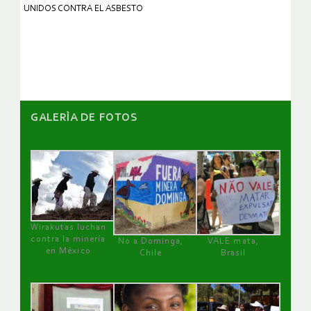
UNIDOS CONTRA EL ASBESTO
GALERÌA DE FOTOS
Wirakutas luchan
contra la minería
No a Dominga,
VALE mata,
en México
Chile
Brasil