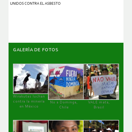
UNIDOS CONTRA EL ASBESTO
GALERÌA DE FOTOS
Wirakutas luchan
contra la minería
No a Dominga,
VALE mata,
en México
Chile
Brasil