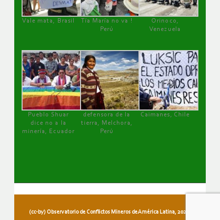
Vale mata, Brasil
Tía María no va !
Orinoco,
Perú
Venezuela
Pueblo Shuar
defensora de la
Caimanes, Chile
dice no a la
tierra, Melchora,
minería, Ecuador
Perú
(cc-by) Observatorio de Conflictos Mineros de América Latina, 2026