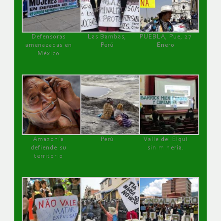
Defensoras
Las Bambas,
PUEBLA, Pue, 27
amenazadas en
Perú
Enero
México
Amazonía
Perú
Valle del Elqui
defiende su
sin minería.
territorio