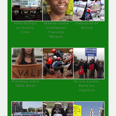
Valle de Elqui
Atentan contra
Defensoras de
sin minería.
la Defensora
Bolivia
Chile
Francisca
Márquez
Protestas contra
No a la minería ,
VALE, Brasil
Bariloche,
Argentina