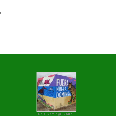
O
No a Dominga, Chile