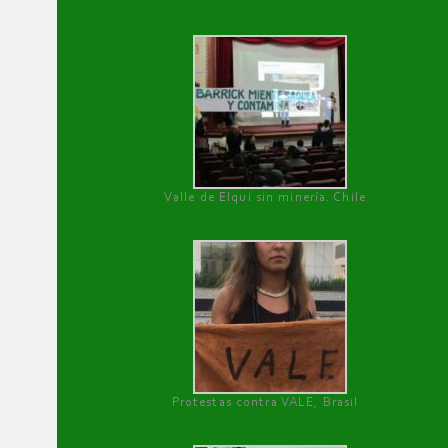
Valle de Elqui sin minería. Chile
Protestas contra VALE, Brasil