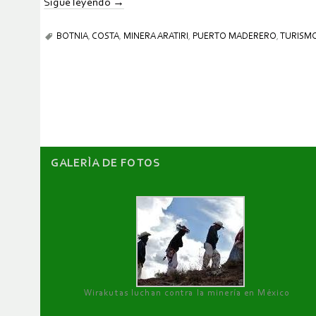
Sigue leyendo
→
BOTNIA
,
COSTA
,
MINERA ARATIRI
,
PUERTO MADERERO
,
TURISM
GALERÌA DE FOTOS
Wirakutas luchan contra la minería en México