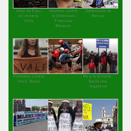
Valle de Elqui
Atentan contra
Defensoras de
sin minería.
la Defensora
Bolivia
Chile
Francisca
Márquez
Protestas contra
No a la minería ,
VALE, Brasil
Bariloche,
Argentina