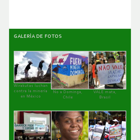
GALERÌA DE FOTOS
Wirakutas luchan
contra la minería
No a Dominga,
VALE mata,
en México
Chile
Brasil