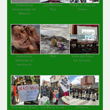
Defensoras
Las Bambas,
PUEBLA, Pue, 27
amenazadas en
Perú
Enero
México
Amazonía
Perú
Valle del Elqui
defiende su
sin minería.
territorio
Vale mata, Brasil
Tía María no va !
Orinoco,