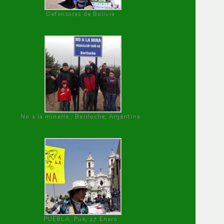
Defensoras de Bolivia
No a la minería , Bariloche, Argentina
PUEBLA, Pue, 27 Enero