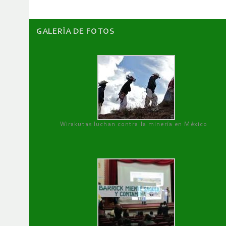
GALERÌA DE FOTOS
Wirakutas luchan contra la minería en México