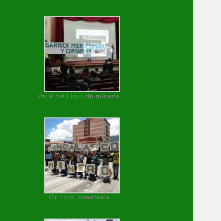
Valle del Elqui sin minería.
Orinoco, Venezuela