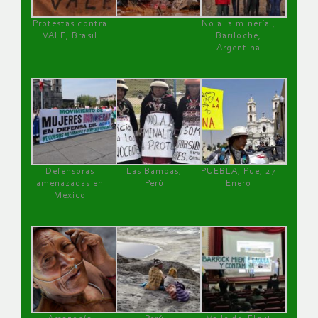
Protestas contra
No a la minería ,
VALE, Brasil
Bariloche,
Argentina
Defensoras
Las Bambas,
PUEBLA, Pue, 27
amenazadas en
Perú
Enero
México