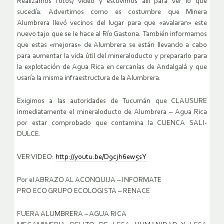
Realizamos fotos/ video y estuvimos allí para ver lo que
sucedía. Advertimos como es costumbre que Minera
Alumbrera llevó vecinos del lugar para que «avalaran» este
nuevo tajo que se le hace al Río Gastona. También informamos
que estas «mejoras» de Alumbrera se están llevando a cabo
para aumentar la vida útil del mineraloducto y prepararlo para
la explotación de Agua Rica en cercanías de Andalgalá y que
usaría la misma infraestructura de la Alumbrera.
Exigimos a las autoridades de Tucumán que CLAUSURE
inmediatamente el mineraloducto de Alumbrera – Agua Rica
por estar comprobado que contamina la CUENCA SALI-
DULCE.
VER VIDEO:
http://youtu.be/D9cjh6ew5sY
Por el ABRAZO AL ACONQUIJA – INFORMATE
PRO ECO GRUPO ECOLOGISTA – RENACE
FUERA ALUMBRERA – AGUA RICA