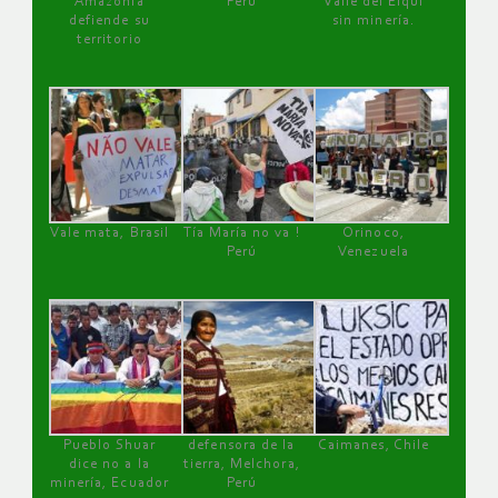
Amazonía
Perú
Valle del Elqui
defiende su
sin minería.
territorio
Vale mata, Brasil
Tía María no va !
Orinoco,
Perú
Venezuela
Pueblo Shuar
defensora de la
Caimanes, Chile
dice no a la
tierra, Melchora,
minería, Ecuador
Perú