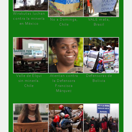
Wirakutas luchan
contra la minería
No a Dominga,
VALE mata,
en México
Chile
Brasil
Valle de Elqui
Atentan contra
Defensoras de
sin minería.
la Defensora
Bolivia
Chile
Francisca
Márquez