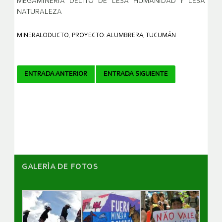
MEGAMINERIA DELITO DE LESA HUMANIDAD Y LESA
NATURALEZA
MINERALODUCTO
,
PROYECTO: ALUMBRERA
,
TUCUMÁN
Navegador
ENTRADA ANTERIOR
ENTRADA SIGUIENTE
de
artículos
GALERÌA DE FOTOS