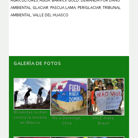
AGRICULTORES
,
AGUA
,
BARRICK GOLD
,
DEMANDA POR DAÑO
AMBIENTAL
,
GLACIAR
,
PASCUA LAMA
,
PERIGLACIAR
,
TRIBUNAL
AMBIENTAL
,
VALLE DEL HUASCO
GALERÌA DE FOTOS
Wirakutas luchan
contra la minería
No a Dominga,
VALE mata,
en México
Chile
Brasil