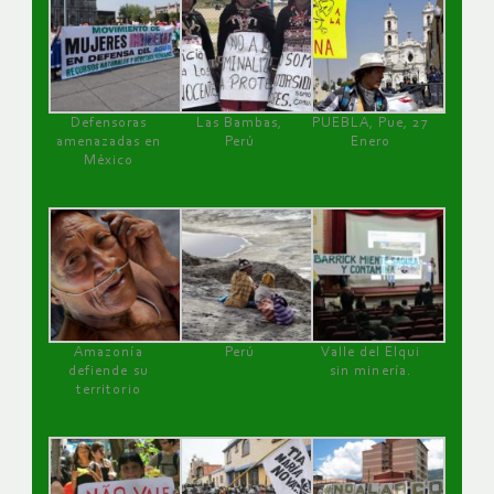
Defensoras
Las Bambas,
PUEBLA, Pue, 27
amenazadas en
Perú
Enero
México
Amazonía
Perú
Valle del Elqui
defiende su
sin minería.
territorio