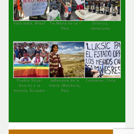
Vale mata, Brasil
Tía María no va !
Orinoco,
Perú
Venezuela
Pueblo Shuar
defensora de la
Caimanes, Chile
dice no a la
tierra, Melchora,
minería, Ecuador
Perú