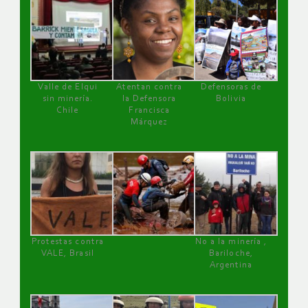
Valle de Elqui
Atentan contra
Defensoras de
sin minería.
la Defensora
Bolivia
Chile
Francisca
Márquez
Protestas contra
No a la minería ,
VALE, Brasil
Bariloche,
Argentina