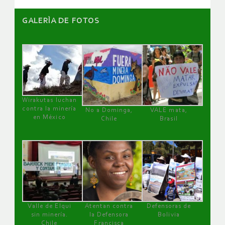
GALERÌA DE FOTOS
Wirakutas luchan
contra la minería
No a Dominga,
VALE mata,
en México
Chile
Brasil
Valle de Elqui
Atentan contra
Defensoras de
sin minería.
la Defensora
Bolivia
Chile
Francisca