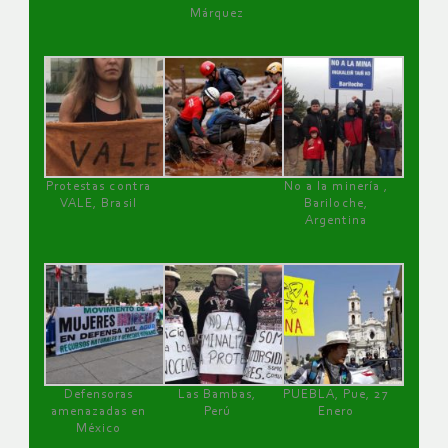
Márquez
Protestas contra
No a la minería ,
VALE, Brasil
Bariloche,
Argentina
Defensoras
Las Bambas,
PUEBLA, Pue, 27
amenazadas en
Perú
Enero
México