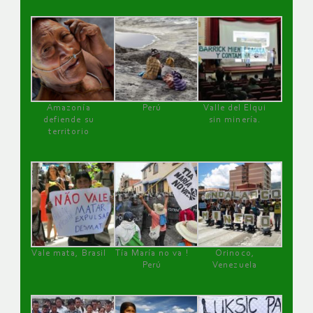
Amazonía
Perú
Valle del Elqui
defiende su
sin minería.
territorio
Vale mata, Brasil
Tía María no va !
Orinoco,
Perú
Venezuela