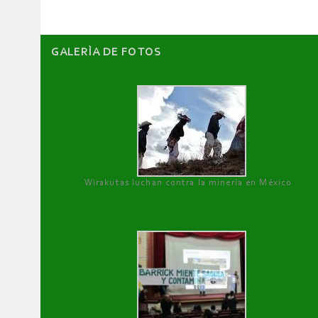
GALERÌA DE FOTOS
Wirakutas luchan contra la minería en México