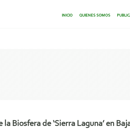
SALTAR AL CONTENIDO.
INICIO
QUIENES SOMOS
PUBLI
 la Biosfera de ‘Sierra Laguna’ en Baja