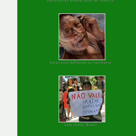
Defensoras amenazadas en México
Amazonía defiende su territorio
Vale mata, Brasil