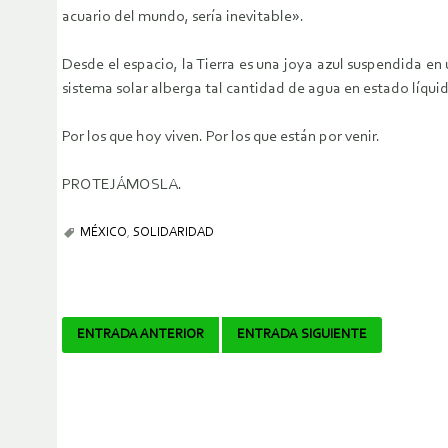
acuario del mundo, sería inevitable».
Desde el espacio, la Tierra es una joya azul suspendida en
sistema solar alberga tal cantidad de agua en estado líqui
Por los que hoy viven. Por los que están por venir.
PROTEJÁMOSLA.
MÉXICO
,
SOLIDARIDAD
Navegador
ENTRADA ANTERIOR
ENTRADA SIGUIENTE
de
artículos