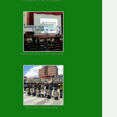
PUEBLA, Pue, 27 Enero
Valle del Elqui sin minería.
Orinoco, Venezuela