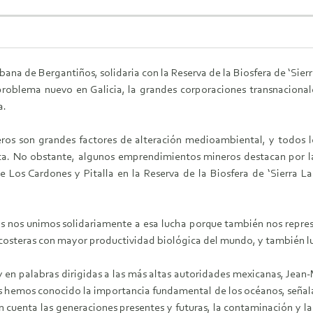
na de Bergantiños, solidaria con la Reserva de la Biosfera de ‘Sierr
roblema nuevo en Galicia, la grandes corporaciones transnacional
a.
os son grandes factores de alteración medioambiental, y todos lo
nta. No obstante, algunos emprendimientos mineros destacan por la
e Los Cardones y Pitalla en la Reserva de la Biosfera de ‘Sierra L
s nos unimos solidariamente a esa lucha porque también nos repre
as costeras con mayor productividad biológica del mundo, y también 
y en palabras dirigidas a las más altas autoridades mexicanas, Jean
hemos conocido la importancia fundamental de los océanos, señala
 cuenta las generaciones presentes y futuras, la contaminación y l