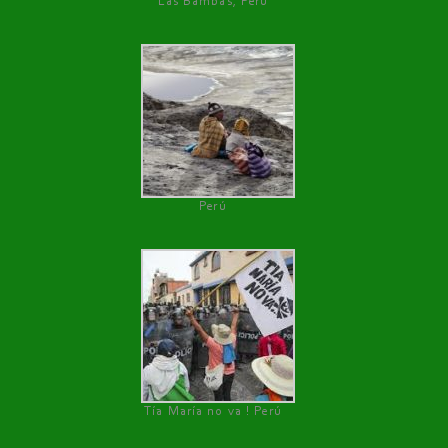
Las Bambas, Perú
Perú
Tía María no va ! Perú