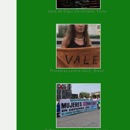
Valle de Elqui sin minería. Chile
Protestas contra VALE, Brasil