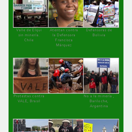
Valle de Elqui
Atentan contra
Defensoras de
sin minería.
la Defensora
Bolivia
Chile
Francisca
Márquez
Protestas contra
No a la minería ,
VALE, Brasil
Bariloche,
Argentina