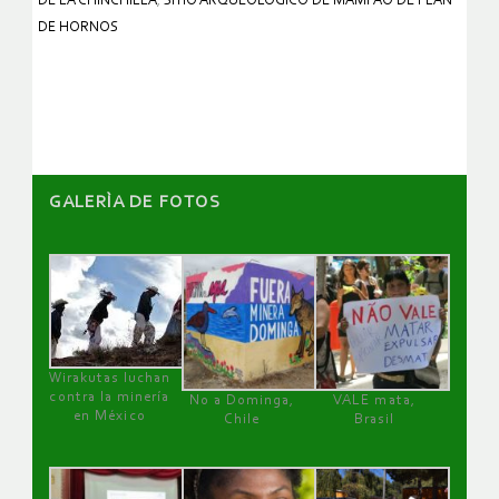
DE LA CHINCHILLA
,
SITIO ARQUEOLÓGICO DE MAMPAO DE PLAN
DE HORNOS
GALERÌA DE FOTOS
Wirakutas luchan
contra la minería
No a Dominga,
VALE mata,
en México
Chile
Brasil