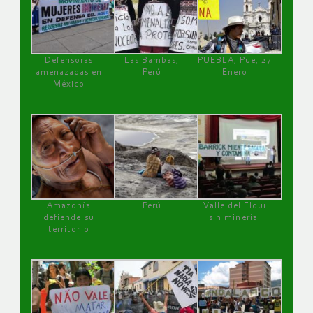
Defensoras
Las Bambas,
PUEBLA, Pue, 27
amenazadas en
Perú
Enero
México
Amazonía
Perú
Valle del Elqui
defiende su
sin minería.
territorio