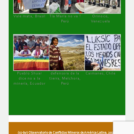
Vale mata, Brasil
Tía María no va !
Orinoco,
Perú
Venezuela
Pueblo Shuar
defensora de la
Caimanes, Chile
dice no a la
tierra, Melchora,
minería, Ecuador
Perú
(cc-by) Observatorio de Conflictos Mineros de América Latina, 2026