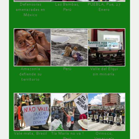
Defensoras
Las Bambas,
PUEBLA, Pue, 27
amenazadas en
Perú
Enero
México
Amazonía
Perú
Valle del Elqui
defiende su
sin minería.
territorio
Vale mata, Brasil
Tía María no va !
Orinoco,
Perú
Venezuela