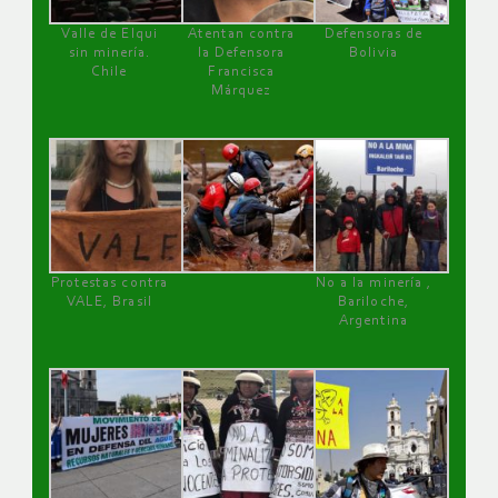
Valle de Elqui
Atentan contra
Defensoras de
sin minería.
la Defensora
Bolivia
Chile
Francisca
Márquez
Protestas contra
No a la minería ,
VALE, Brasil
Bariloche,
Argentina