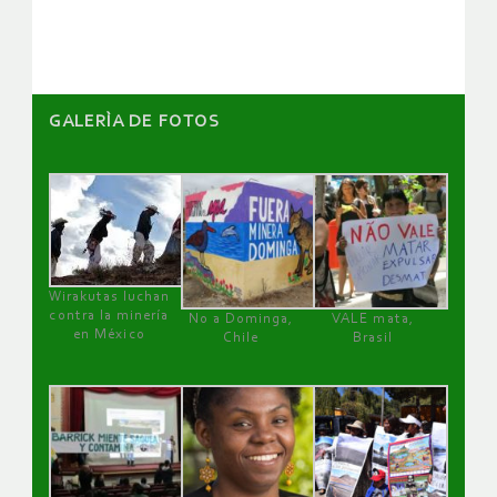
GALERÌA DE FOTOS
Wirakutas luchan
contra la minería
No a Dominga,
VALE mata,
en México
Chile
Brasil