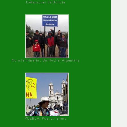
Defensoras de Bolivia
No a la minería , Bariloche, Argentina
PUEBLA, Pue, 27 Enero