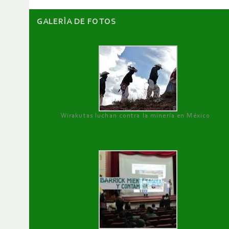
GALERÌA DE FOTOS
Wirakutas luchan contra la minería en México