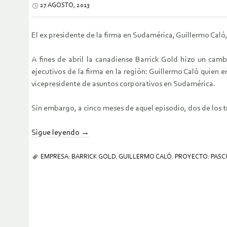
27 AGOSTO, 2013
El ex presidente de la firma en Sudamérica, Guillermo Caló
A fines de abril la canadiense Barrick Gold hizo un cam
ejecutivos de la firma en la región: Guillermo Caló quie
vicepresidente de asuntos corporativos en Sudamérica.
Sin embargo, a cinco meses de aquel episodio, dos de los 
Sigue leyendo
→
EMPRESA: BARRICK GOLD
,
GUILLERMO CALÓ
,
PROYECTO: PASC