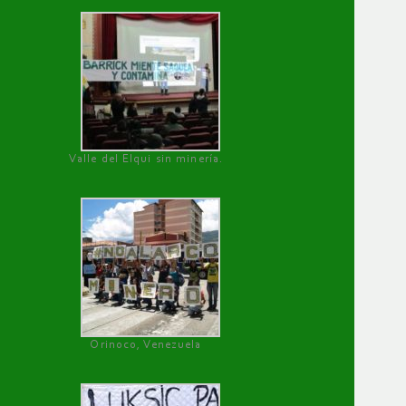
Valle del Elqui sin minería.
Orinoco, Venezuela