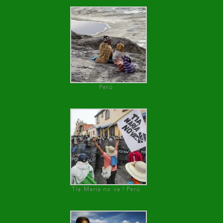
Perú
Tía María no va ! Perú