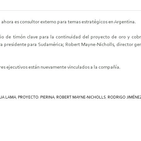
, ahora es consultor externo para temas estratégicos en Argentina.
bio de timón clave para la continuidad del proyecto de oro y co
n era presidente para Sudamérica; Robert Mayne-Nicholls, director g
tres ejecutivos están nuevamente vinculados a la compañía.
UA LAMA
,
PROYECTO: PIERINA
,
ROBERT MAYNE-NICHOLLS
,
RODRIGO JIMÉNE