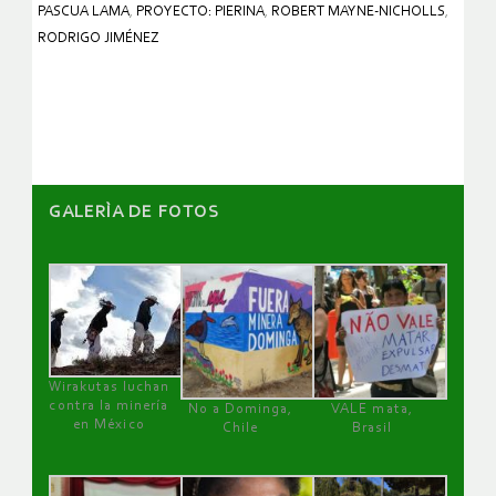
PASCUA LAMA
,
PROYECTO: PIERINA
,
ROBERT MAYNE-NICHOLLS
,
RODRIGO JIMÉNEZ
GALERÌA DE FOTOS
Wirakutas luchan
contra la minería
No a Dominga,
VALE mata,
en México
Chile
Brasil