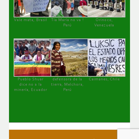
Vale mata, Brasil
Tía María no va !
Orinoco,
Perú
Venezuela
Pueblo Shuar
defensora de la
Caimanes, Chile
dice no a la
tierra, Melchora,
minería, Ecuador
Perú