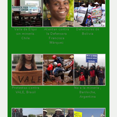
Valle de Elqui
Atentan contra
Defensoras de
sin minería.
la Defensora
Bolivia
Chile
Francisca
Márquez
Protestas contra
No a la minería ,
VALE, Brasil
Bariloche,
Argentina