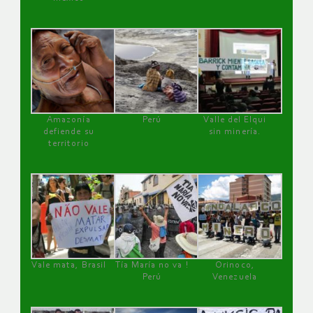
Amazonía
Perú
Valle del Elqui
defiende su
sin minería.
territorio
Vale mata, Brasil
Tía María no va !
Orinoco,
Perú
Venezuela