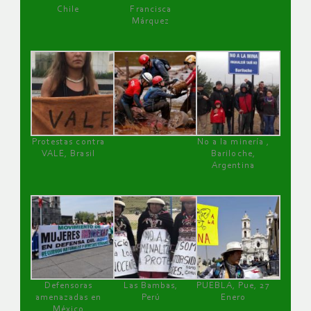
Chile
Francisca
Márquez
Protestas contra
No a la minería ,
VALE, Brasil
Bariloche,
Argentina
Defensoras
Las Bambas,
PUEBLA, Pue, 27
amenazadas en
Perú
Enero
México