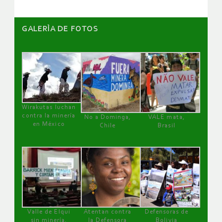
GALERÌA DE FOTOS
Wirakutas luchan
contra la minería
No a Dominga,
VALE mata,
en México
Chile
Brasil
Valle de Elqui
Atentan contra
Defensoras de
sin minería.
la Defensora
Bolivia