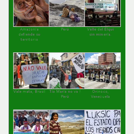
Amazonía
Perú
Valle del Elqui
defiende su
sin minería.
territorio
Vale mata, Brasil
Tía María no va !
Orinoco,
Perú
Venezuela