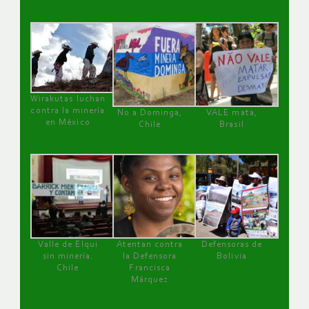
Wirakutas luchan
contra la minería
No a Dominga,
VALE mata,
en México
Chile
Brasil
Valle de Elqui
Atentan contra
Defensoras de
sin minería.
la Defensora
Bolivia
Chile
Francisca
Márquez