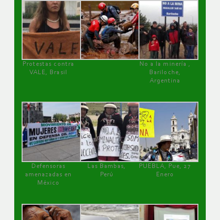
Protestas contra
No a la minería ,
VALE, Brasil
Bariloche,
Argentina
Defensoras
Las Bambas,
PUEBLA, Pue, 27
amenazadas en
Perú
Enero
México