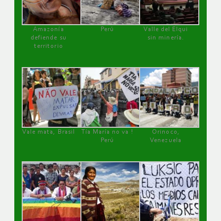
Amazonía
Perú
Valle del Elqui
defiende su
sin minería.
territorio
Vale mata, Brasil
Tía María no va !
Orinoco,
Perú
Venezuela