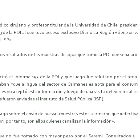
dico cirujano y profesor titular de la Universidad de Chile, presi
3 de la PDI al que tuvo acceso exclusivo Diario La Región «tiene un 
l ISP».
los resultados de las muestras de agua que tomo la PDI que señalar
citó el informe 153 de la PDI y que luego fue refutado por el pro
raban «que al agua del sector de Caimanes es apta para el cons
s no aceptó esta información y luego de una visita del Seremi al se
s fueron enviadas al Instituto de Salud Pública (ISP).
tiago sobre el envío de nuevas muestras estos afirmaron que «efectiv
ón, por tanto, son ellos quienes canalizan la información».
ue no fue tomado con mayor peso por el Seremi. Consultados a la p