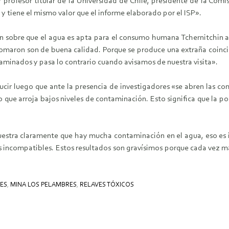
 y profesor titular de la Universidad de Chile, presidente de la Co
 y tiene el mismo valor que el informe elaborado por el ISP».
ren sobre que el agua es apta para el consumo humana Tchernitchin 
tomaron son de buena calidad. Porque se produce una extraña coinc
taminados y pasa lo contrario cuando avisamos de nuestra visita».
ucir luego que ante la presencia de investigadores «se abren las c
o lo que arroja bajos niveles de contaminación. Esto significa que l
uestra claramente que hay mucha contaminación en el agua, eso es i
incompatibles. Estos resultados son gravísimos porque cada vez má
ES
,
MINA LOS PELAMBRES
,
RELAVES TÓXICOS