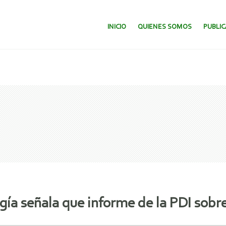
SALTAR AL CONTENIDO.
INICIO
QUIENES SOMOS
PUBLI
gía señala que informe de la PDI sobr