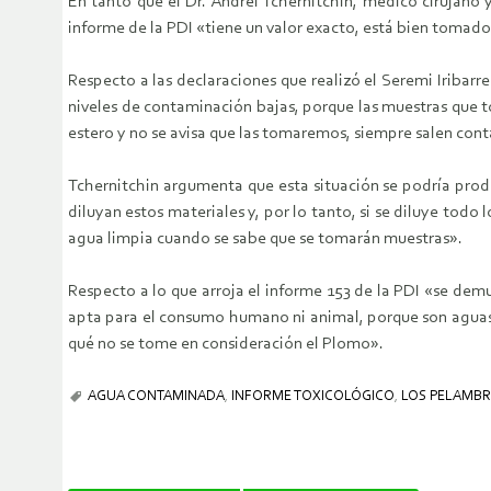
En tanto que el Dr. Andrei Tchernitchin, médico cirujano
informe de la PDI «tiene un valor exacto, está bien tomado
Respecto a las declaraciones que realizó el Seremi Iribar
niveles de contaminación bajas, porque las muestras que 
estero y no se avisa que las tomaremos, siempre salen con
Tchernitchin argumenta que esta situación se podría prod
diluyan estos materiales y, por lo tanto, si se diluye tod
agua limpia cuando se sabe que se tomarán muestras».
Respecto a lo que arroja el informe 153 de la PDI «se dem
apta para el consumo humano ni animal, porque son aguas 
qué no se tome en consideración el Plomo».
AGUA CONTAMINADA
,
INFORME TOXICOLÓGICO
,
LOS PELAMBR