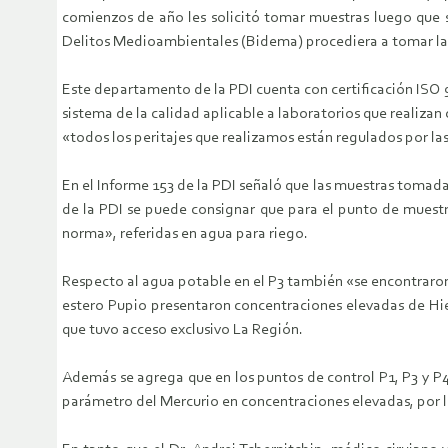
comienzos de año les solicitó tomar muestras luego que se
Delitos Medioambientales (Bidema) procediera a tomar las m
Este departamento de la PDI cuenta con certificación ISO 9
sistema de la calidad aplicable a laboratorios que realiza
«todos los peritajes que realizamos están regulados por las
En el Informe 153 de la PDI señaló que las muestras tomad
de la PDI se puede consignar que para el punto de muestr
norma», referidas en agua para riego.
Respecto al agua potable en el P3 también «se encontraron
estero Pupio presentaron concentraciones elevadas de Hie
que tuvo acceso exclusivo La Región.
Además se agrega que en los puntos de control P1, P3 y P
parámetro del Mercurio en concentraciones elevadas, por 