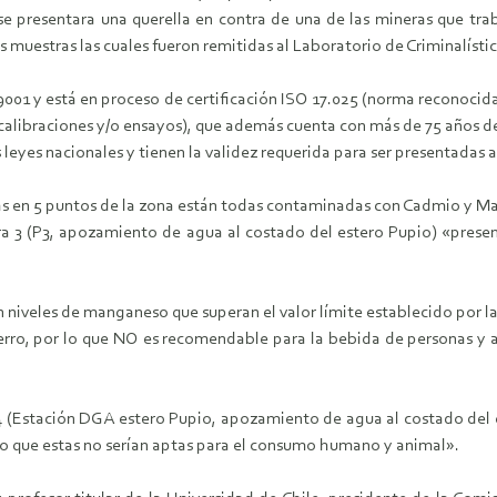
 presentara una querella en contra de una de las mineras que traba
uestras las cuales fueron remitidas al Laboratorio de Criminalístic
001 y está en proceso de certificación ISO 17.025 (norma reconocida
n calibraciones y/o ensayos), que además cuenta con más de 75 años de
 leyes nacionales y tienen la validez requerida para ser presentadas a
as en 5 puntos de la zona están todas contaminadas con Cadmio y Ma
a 3 (P3, apozamiento de agua al costado del estero Pupio) «prese
 niveles de manganeso que superan el valor límite establecido por 
rro, por lo que NO es recomendable para la bebida de personas y 
4 (Estación DGA estero Pupio, apozamiento de agua al costado del
lo que estas no serían aptas para el consumo humano y animal».