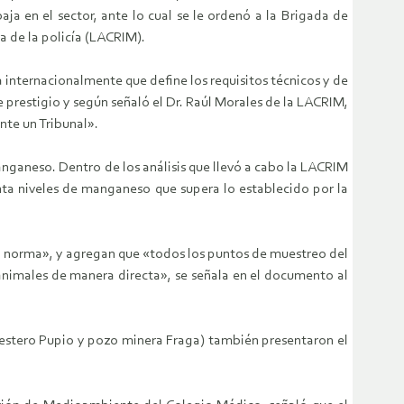
ja en el sector, ante lo cual se le ordenó a la Brigada de
a de la policía (LACRIM).
 internacionalmente que define los requisitos técnicos y de
 prestigio y según señaló el Dr. Raúl Morales de la LACRIM,
nte un Tribunal».
nganeso. Dentro de los análisis que llevó a cabo la LACRIM
nta niveles de manganeso que supera lo establecido por la
la norma», y agregan que «todos los puntos de muestreo del
animales de manera directa», se señala en el documento al
 estero Pupio y pozo minera Fraga) también presentaron el