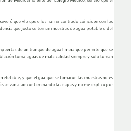
misión de Medioambiente del Colegio Médico, señaló que el
aseveró que «lo que ellos han encontrado coinciden con los
idencia que justo se toman muestras de agua potable o del
ompuertas de un tranque de agua limpia que permite que se
a población toma aguas de mala calidad siempre y solo toman
rrefutable, y que el gua que se tomaron las muestras no es
s se van a air contaminando las napas y no me explico por