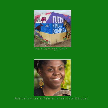
No a Dominga, Chile
Atentan contra la Defensora Francisca Márquez