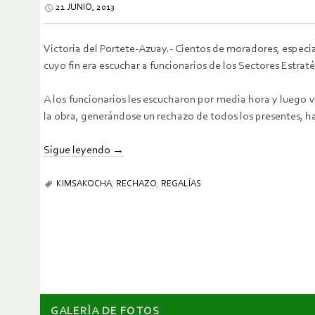
21 JUNIO, 2013
Victoria del Portete-Azuay.- Cientos de moradores, especi
cuyo fin era escuchar a funcionarios de los Sectores Estra
A los funcionarios les escucharon por media hora y luego v
la obra, generándose un rechazo de todos los presentes, has
Sigue leyendo
→
KIMSAKOCHA
,
RECHAZO
,
REGALÍAS
GALERÌA DE FOTOS