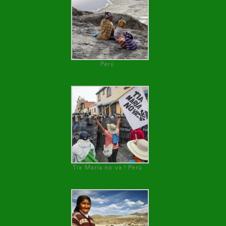
Perú
Tía María no va ! Perú