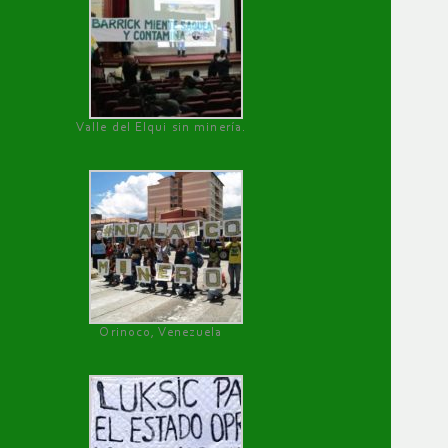
Valle del Elqui sin minería.
Orinoco, Venezuela