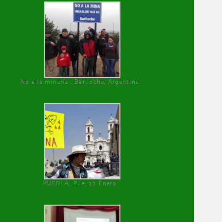
No a la minería , Bariloche, Argentina
PUEBLA, Pue, 27 Enero