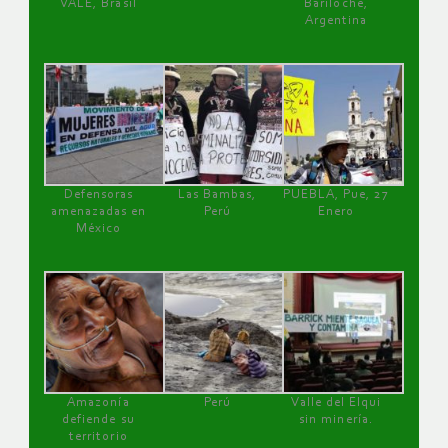
VALE, Brasil
Bariloche,
Argentina
Defensoras
Las Bambas,
PUEBLA, Pue, 27
amenazadas en
Perú
Enero
México
Amazonía
Perú
Valle del Elqui
defiende su
sin minería.
territorio