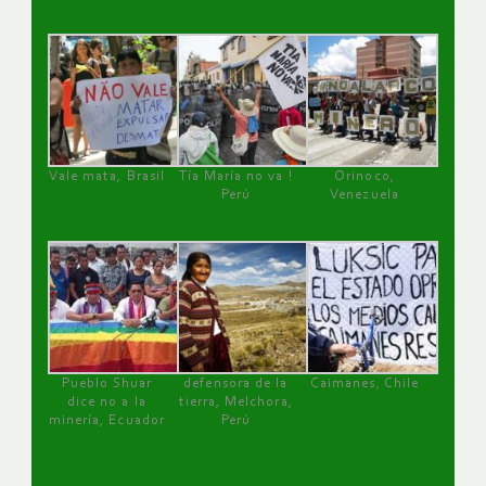
Vale mata, Brasil
Tía María no va !
Orinoco,
Perú
Venezuela
Pueblo Shuar
defensora de la
Caimanes, Chile
dice no a la
tierra, Melchora,
minería, Ecuador
Perú