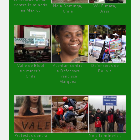
contra la minería
No a Dominga,
VALE mata,
en México
Chile
Brasil
Valle de Elqui
Atentan contra
Defensoras de
sin minería.
la Defensora
Bolivia
Chile
Francisca
Márquez
Protestas contra
No a la minería ,