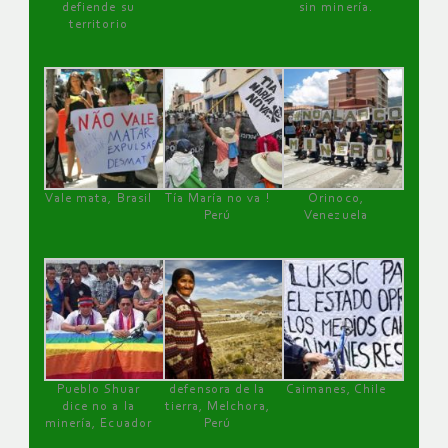
defiende su
sin minería.
territorio
Vale mata, Brasil
Tía María no va !
Orinoco,
Perú
Venezuela
Pueblo Shuar
defensora de la
Caimanes, Chile
dice no a la
tierra, Melchora,
minería, Ecuador
Perú