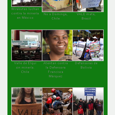
Wirakutas luchan
contra la minería
No a Dominga,
VALE mata,
en México
Chile
Brasil
Valle de Elqui
Atentan contra
Defensoras de
sin minería.
la Defensora
Bolivia
Chile
Francisca
Márquez