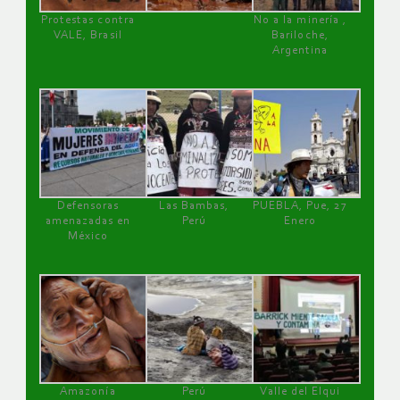
Protestas contra
No a la minería ,
VALE, Brasil
Bariloche,
Argentina
Defensoras
Las Bambas,
PUEBLA, Pue, 27
amenazadas en
Perú
Enero
México
Amazonía
Perú
Valle del Elqui