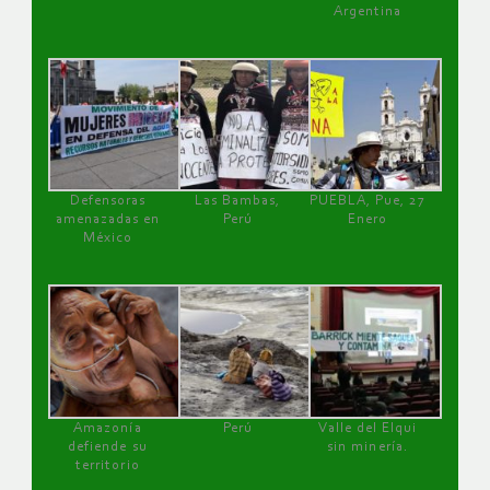
Argentina
Defensoras
Las Bambas,
PUEBLA, Pue, 27
amenazadas en
Perú
Enero
México
Amazonía
Perú
Valle del Elqui
defiende su
sin minería.
territorio