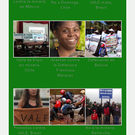
contra la minería
No a Dominga,
VALE mata,
en México
Chile
Brasil
Valle de Elqui
Atentan contra
Defensoras de
sin minería.
la Defensora
Bolivia
Chile
Francisca
Márquez
Protestas contra
No a la minería ,
VALE, Brasil
Bariloche,