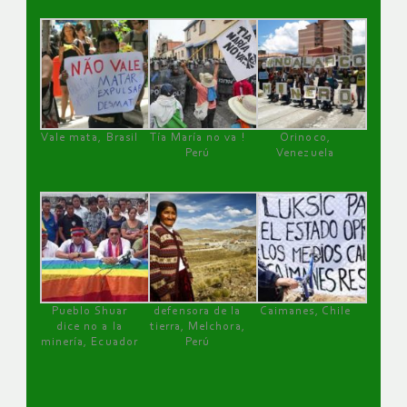
Vale mata, Brasil
Tía María no va !
Orinoco,
Perú
Venezuela
Pueblo Shuar
defensora de la
Caimanes, Chile
dice no a la
tierra, Melchora,
minería, Ecuador
Perú